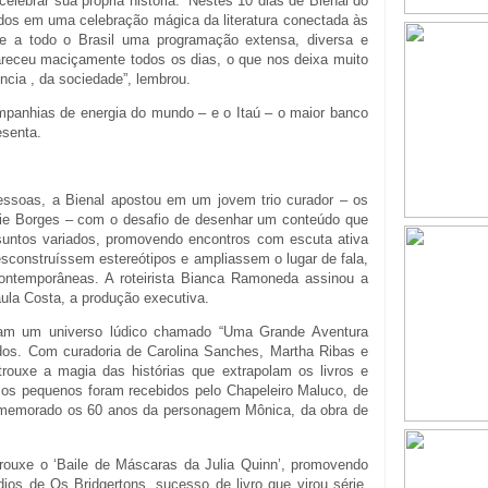
elebrar sua própria história. “Nestes 10 dias de Bienal do
ados em uma celebração mágica da literatura conectada às
e a todo o Brasil uma programação extensa, diversa e
areceu maciçamente todos os dias, o que nos deixa muito
ência , da sociedade”, lembrou.
mpanhias de energia do mundo – e o Itaú – o maior banco
esenta.
essoas, a Bienal apostou em um jovem trio curador – os
anie Borges – com o desafio de desenhar um conteúdo que
ssuntos variados, promovendo encontros com escuta ativa
esconstruíssem estereótipos e ampliassem o lugar de fala,
ontemporâneas. A roteirista Bianca Ramoneda assinou a
Paula Costa, a produção executiva.
aram um universo lúdico chamado “Uma Grande Aventura
dos. Com curadoria de Carolina Sanches, Martha Ribas e
 trouxe a magia das histórias que extrapolam os livros e
os pequenos foram recebidos pelo Chapeleiro Maluco, de
comemorado os 60 anos da personagem Mônica, da obra de
 trouxe o ‘Baile de Máscaras da Julia Quinn’, promovendo
os de Os Bridgertons, sucesso de livro que virou série.