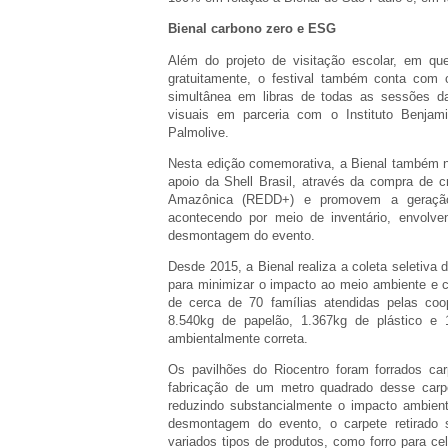
Bienal carbono zero e ESG
Além do projeto de visitação escolar, em qu
gratuitamente, o festival também conta com o
simultânea em libras de todas as sessões da 
visuais em parceria com o Instituto Benjami
Palmolive.
Nesta edição comemorativa, a Bienal também n
apoio da Shell Brasil, através da compra de c
Amazônica (REDD+) e promovem a geração d
acontecendo por meio de inventário, envolve
desmontagem do evento.
Desde 2015, a Bienal realiza a coleta seletiva
para minimizar o impacto ao meio ambiente e c
de cerca de 70 famílias atendidas pelas coo
8.540kg de papelão, 1.367kg de plástico e 1
ambientalmente correta.
Os pavilhões do Riocentro foram forrados ca
fabricação de um metro quadrado desse carp
reduzindo substancialmente o impacto ambien
desmontagem do evento, o carpete retirado
variados tipos de produtos, como forro para c