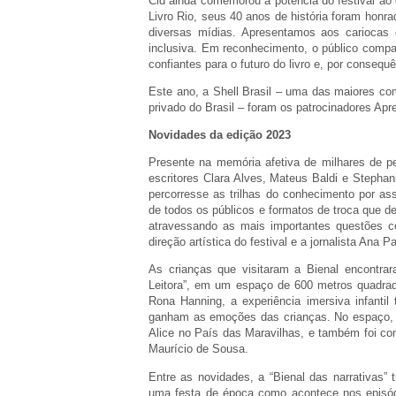
Cid ainda comemorou a potência do festival ao c
Livro Rio, seus 40 anos de história foram honr
diversas mídias. Apresentamos aos cariocas 
inclusiva. Em reconhecimento, o público comp
confiantes para o futuro do livro e, por consequ
Este ano, a Shell Brasil – uma das maiores co
privado do Brasil – foram os patrocinadores Apr
Novidades da edição 2023
Presente na memória afetiva de milhares de p
escritores Clara Alves, Mateus Baldi e Steph
percorresse as trilhas do conhecimento por a
de todos os públicos e formatos de troca que d
atravessando as mais importantes questões c
direção artística do festival e a jornalista Ana 
As crianças que visitaram a Bienal encontr
Leitora”, em um espaço de 600 metros quadra
Rona Hanning, a experiência imersiva infantil
ganham as emoções das crianças. No espaço, 
Alice no País das Maravilhas, e também foi 
Maurício de Sousa.
Entre as novidades, a “Bienal das narrativas”
uma festa de época como acontece nos episódi