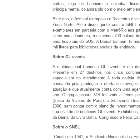
portas, jogo de banheiro e cozinha, lixeir
principalmente, colaborando com o meio ambien
Este ano, o festival extrapolou o Riocentro e le
Zona Norte. Além disso, junto com o SNEL e 
exemplares em parceria com o MetrôRio aos pa
livros para doadores, recolhendo 790 bolsas de 
para hospitais do SUS. A Bienal também firmou 
mil livros para bibliotecas sociais da entidade.
Sobre GL events
A multinacional francesa GL events é um do
Presente em 27 destinos nos cinco contin
especialista no atendimento à toda cadeia d
passando pela produção e oferta de serviços
atuação e que atualmente conta com uma agen
ano. O grupo possui 315 festivais e feiras pr
(Bolsa de Valores de Paris), a GL events Brasi
2006, sem contar com o plano de investimentos 
sua divisão de negócios GL events Exhibitions, r
da Bienal do Livro Bahia, Congresso e Feira E
Sobre o SNEL
Criado em 1941, o Sindicato Nacional dos Edi