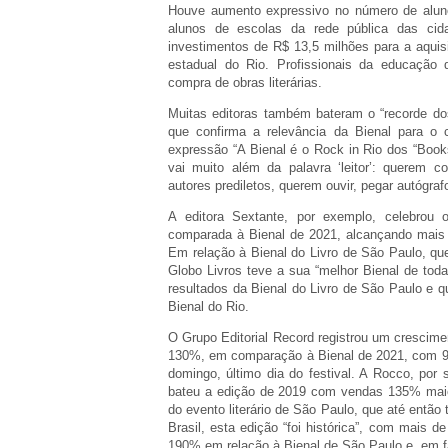
Houve aumento expressivo no número de aluno
alunos de escolas da rede pública das ci
investimentos de R$ 13,5 milhões para a aquis
estadual do Rio. Profissionais da educação
compra de obras literárias.
Muitas editoras também bateram o “recorde dos 
que confirma a relevância da Bienal para o ca
expressão “A Bienal é o Rock in Rio dos “Book
vai muito além da palavra ‘leitor’: querem
autores prediletos, querem ouvir, pegar autógraf
A editora Sextante, por exemplo, celebrou
comparada à Bienal de 2021, alcançando mais d
Em relação à Bienal do Livro de São Paulo, q
Globo Livros teve a sua “melhor Bienal de to
resultados da Bienal do Livro de São Paulo e 
Bienal do Rio.
O Grupo Editorial Record registrou um crescim
130%, em comparação à Bienal de 2021, com 99
domingo, último dia do festival. A Rocco, por
bateu a edição de 2019 com vendas 135% maio
do evento literário de São Paulo, que até então 
Brasil, esta edição “foi histórica”, com mais 
190% em relação à Bienal de São Paulo e, em 