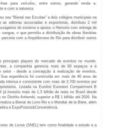
inhas para veículos, entre outros; gerando renda e,
te e com a natureza.
vou seu “Bienal nas Escolas” a dois colégios municipais na
as editoras associadas e expositoras, distribuiu 2 mil
ssageiros do sistema e apoiou o Hemorio com entrega de
sangue, o que permitiu a distribuição de obras literárias
parceria com a Arquidiocese do Rio para distribuir outros
s principais players do mercado de eventos no mundo.
entes, a companhia gerencia mais de 60 espaços e é
o setor - desde a concepção à realização de eventos,
. Sua experiência foi construída em mais de 40 anos de
da intensa e consistente com mais de 3.700 eventos por
oprietários. Listada na Eurolist Euronext Compartment B
l já investiu mais de 1,3 bilhão de reais no Brasil desde
no Distrito Anhembi, superior a R$ 1 bilhão até 2026. Na
ealiza a Bienal do Livro Rio e o Mondial de la Bière, além
stetika e ExpoPostos&Conveniência.
tores de Livros (SNEL) tem como finalidade o estudo e a