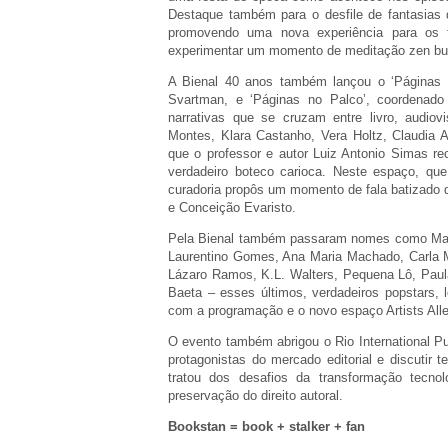
Destaque também para o desfile de fantasias 
promovendo uma nova experiência para os f
experimentar um momento de meditação zen bud
A Bienal 40 anos também lançou o ‘Páginas n
Svartman, e ‘Páginas no Palco’, coordenad
narrativas que se cruzam entre livro, audio
Montes, Klara Castanho, Vera Holtz, Claudia
que o professor e autor Luiz Antonio Simas r
verdadeiro boteco carioca. Neste espaço, que
curadoria propôs um momento de fala batizado 
e Conceição Evaristo.
Pela Bienal também passaram nomes como Maur
Laurentino Gomes, Ana Maria Machado, Carla M
Lázaro Ramos, K.L. Walters, Pequena Lô, Paul
Baeta – esses últimos, verdadeiros popstars, 
com a programação e o novo espaço Artists Alle
O evento também abrigou o Rio International P
protagonistas do mercado editorial e discutir 
tratou dos desafios da transformação tecnoló
preservação do direito autoral.
Bookstan = book + stalker + fan