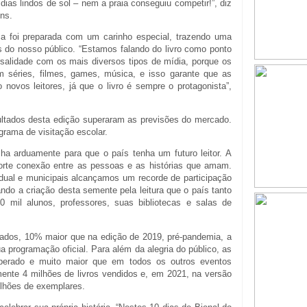
dias lindos de sol – nem a praia conseguiu competir!”, diz
ons.
ica foi preparada com um carinho especial, trazendo uma
s do nosso público. “Estamos falando do livro como ponto
rsalidade com os mais diversos tipos de mídia, porque os
am séries, filmes, games, música, e isso garante que as
novos leitores, já que o livro é sempre o protagonista”,
ultados desta edição superaram as previsões do mercado.
grama de visitação escolar.
lha arduamente para que o país tenha um futuro leitor. A
forte conexão entre as pessoas e as histórias que amam.
dual e municipais alcançamos um recorde de participação
ando a criação desta semente pela leitura que o país tanto
 mil alunos, professores, suas bibliotecas e salas de
ados, 10% maior que na edição de 2019, pré-pandemia, a
 programação oficial. Para além da alegria do público, as
perado e muito maior que em todos os outros eventos
mente 4 milhões de livros vendidos e, em 2021, na versão
ilhões de exemplares.