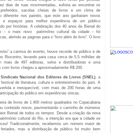
ez dias de ruas movimentadas, euforia ao encontrar os
 preferidos, sacolas cheias de livros e um clima de
o diferente nos painéis, que este ano ganharam novos
s e espaços para melhor experiência de um público
do por histórias. A celebração dos 40 anos da Bienal do
io – o mais novo patrimônio cultural da cidade – foi
cas, abrindo as páginas para o “livro além do livro”. O livro
estiu” a camisa do evento, houve recorde de público e de
no Riocentro, levando para casa cerca de 5,5 milhões de
 mais de 497 editoras, selos e distribuidoras e uma
tos com livros chegou a aproximadamente R$ 200.
o
Sindicato Nacional dos Editores de Livros (SNEL)
, a
estival de literatura, cultura e entretenimento do país. A
divertida e inesquecível, com mais de 200 horas de uma
participação do público em experiências únicas.
feira de livros de 1.400 metros quadrados no Copacabana
riou conteúdo novos, pavimentando o caminho de inúmeros
 maior Bienal de todos os tempos. Desde a criação da nova
patrimônio cultural do Rio, a intenção era que a cidade se
teceu! Tradicionalmente, recebemos um número maior de
eriados, mas a distribuição de público foi muito bem