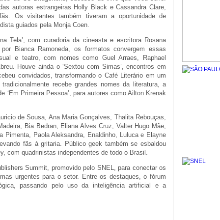
das autoras estrangeiras Holly Black e Cassandra Clare,
ãs. Os visitantes também tiveram a oportunidade de
ista guiados pela Monja Coen.
a Tela’, com curadoria da cineasta e escritora Rosana
o por Bianca Ramoneda, os formatos convergem essas
visual e teatro, com nomes como Guel Arraes, Raphael
 Abreu. Houve ainda o ‘Sextou com Simas’, encontros em
ecebeu convidados, transformando o Café Literário em um
 tradicionalmente recebe grandes nomes da literatura, a
de ‘Em Primeira Pessoa’, para autores como Ailton Krenak
icio de Sousa, Ana Maria Gonçalves, Thalita Rebouças,
adeira, Bia Bedran, Eliana Alves Cruz, Valter Hugo Mãe,
a Pimenta, Paola Aleksandra, Enaldinho, Luluca e Elayne
levando fãs à gritaria. Público geek também se esbaldou
y, com quadrinistas independentes de todo o Brasil.
ublishers Summit, promovido pelo SNEL, para conectar os
temas urgentes para o setor. Entre os destaques, o fórum
gica, passando pelo uso da inteligência artificial e a