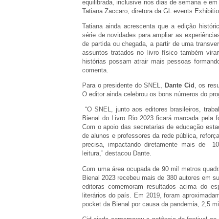
equilibrada, inclusive nos dias de semana e em 
Tatiana Zaccaro, diretora da GL events Exhibiti
Tatiana ainda acrescenta que a edição histór
série de novidades para ampliar as experiência
de partida ou chegada, a partir de uma transve
assuntos tratados no livro físico também vir
histórias possam atrair mais pessoas formando 
comenta.
Para o presidente do SNEL,
Dante Cid
, os res
O editor ainda celebrou os bons números do pro
“O SNEL, junto aos editores brasileiros, traba
Bienal do Livro Rio 2023 ficará marcada pela 
Com o apoio das secretarias de educação esta
de alunos e professores da rede pública, reforç
precisa, impactando diretamente mais de 100
leitura,” destacou Dante.
Com uma área ocupada de 90 mil metros quadr
Bienal 2023 recebeu mais de 380 autores em sua
editoras comemoram resultados acima do es
literários do país. Em 2019, foram aproximada
pocket da Bienal por causa da pandemia, 2,5 m