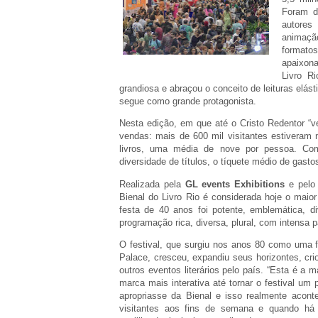
Foram d
autores
animaçã
formato
apaixona
Livro R
grandiosa e abraçou o conceito de leituras elásti
segue como grande protagonista.
Nesta edição, em que até o Cristo Redentor “v
vendas: mais de 600 mil visitantes estiveram 
livros, uma média de nove por pessoa. Com
diversidade de títulos, o tíquete médio de gas
Realizada pela
GL events Exhibitions
e pel
Bienal do Livro Rio é considerada hoje o maior f
festa de 40 anos foi potente, emblemática, 
programação rica, diversa, plural, com intensa 
O festival, que surgiu nos anos 80 como uma 
Palace, cresceu, expandiu seus horizontes, c
outros eventos literários pelo país. “Esta é a
marca mais interativa até tornar o festival um 
apropriasse da Bienal e isso realmente acon
visitantes aos fins de semana e quando há f