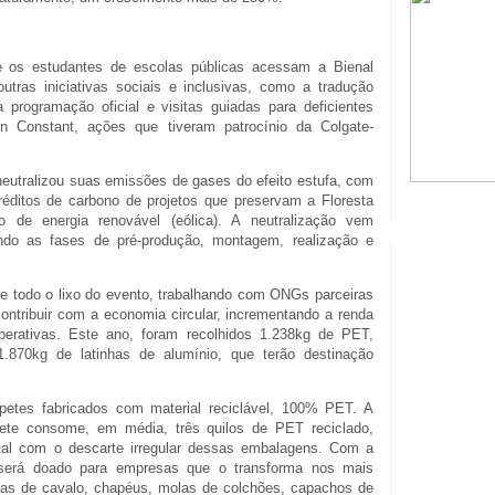
e os estudantes de escolas públicas acessam a Bienal
utras iniciativas sociais e inclusivas, como a tradução
programação oficial e visitas guiadas para deficientes
n Constant, ações que tiveram patrocínio da Colgate-
eutralizou suas emissões de gases do efeito estufa, com
réditos de carbono de projetos que preservam a Floresta
e energia renovável (eólica). A neutralização vem
ndo as fases de pré-produção, montagem, realização e
 de todo o lixo do evento, trabalhando com ONGs parceiras
ontribuir com a economia circular, incrementando a renda
perativas. Este ano, foram recolhidos 1.238kg de PET,
.870kg de latinhas de alumínio, que terão destinação
rpetes fabricados com material reciclável, 100% PET. A
ete consome, em média, três quilos de PET reciclado,
tal com o descarte irregular dessas embalagens. Com a
 será doado para empresas que o transforma nos mais
elas de cavalo, chapéus, molas de colchões, capachos de