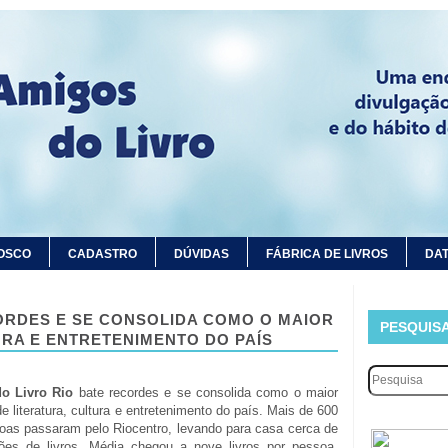
OSCO
CADASTRO
DÚVIDAS
FÁBRICA DE LIVROS
DAT
CORDES E SE CONSOLIDA COMO O MAIOR
PESQUIS
URA E ENTRETENIMENTO DO PAÍS
do Livro Rio
bate recordes e se consolida como o maior
de literatura, cultura e entretenimento do país. Mais de 600
oas passaram pelo Riocentro, levando para casa cerca de
hões de livros. Média chegou a nove livros por pessoa.