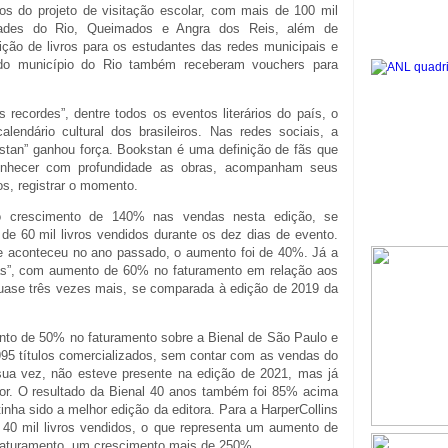
s do projeto de visitação escolar, com mais de 100 mil
dades do Rio, Queimados e Angra dos Reis, além de
ição de livros para os estudantes das redes municipais e
 do município do Rio também receberam vouchers para
recordes”, dentre todos os eventos literários do país, o
lendário cultural dos brasileiros. Nas redes sociais, a
stan” ganhou força. Bookstan é uma definição de fãs que
 conhecer com profundidade as obras, acompanham seus
os, registrar o momento.
 o crescimento de 140% nas vendas nesta edição, se
e 60 mil livros vendidos durante os dez dias de evento.
ue aconteceu no ano passado, o aumento foi de 40%. Já a
das”, com aumento de 60% no faturamento em relação aos
quase três vezes mais, se comparada à edição de 2019 da
ento de 50% no faturamento sobre a Bienal de São Paulo e
5 títulos comercializados, sem contar com as vendas do
 sua vez, não esteve presente na edição de 2021, mas já
r. O resultado da Bienal 40 anos também foi 85% acima
tinha sido a melhor edição da editora. Para a HarperCollins
de 40 mil livros vendidos, o que representa um aumento de
faturamento, um crescimento mais de 250%.