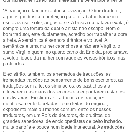
Guimarães, em 1996, assim ele afirma peremptoriamente:
“A tradução é também autoescravização. O bom tradutor,
aquele que busca a perfeição para o trabalho traduzido,
escraviza-se, sofre, angustia-se. A busca da palavra exata, é
sempre uma tortura da qual o artista não escapa. Nem o
bom tradutor, este duplamente, acredito por trabalhar a obra
alheia. A semântica é senhora tirânica e volúvel. A
semântica é uma mulher caprichosa e não era Virgílio, o
sumo Virgílio quem, no quarto canto da Eneida, proclamava
a volubilidade da mulher com aqueles versos irônicos mas
profundos:
E existirão, também, os arremedos de traduções, as
tremendas traições ao pensamento de bons escritores, as
traduções sem arte, os simulacros, os pastichos a a
diluviarem nas mãos dos leitores e a engordarem estantes
das livrarias. Existirão as traduções de traduções
mentirosamente labeladas como feitas do original,
expediente mais ou menos comum entre os nossos
tradutores, em um País de doutores, de eruditos, de
grandes sabedores, de enciclopedistas de peito inchado,
muita banófia e pouca humildade intelectual. As traduções