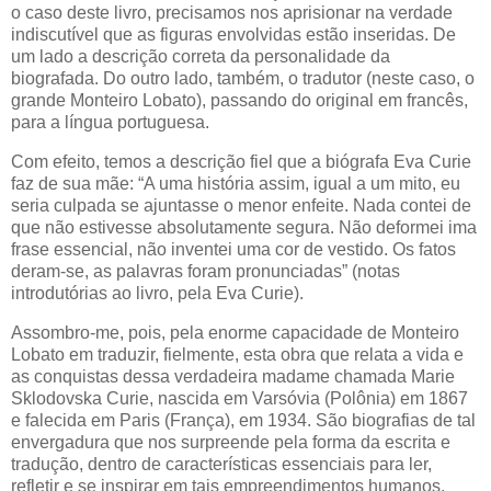
o caso deste livro, precisamos nos aprisionar na verdade
indiscutível que as figuras envolvidas estão inseridas. De
um lado a descrição correta da personalidade da
biografada. Do outro lado, também, o tradutor (neste caso, o
grande Monteiro Lobato), passando do original em francês,
para a língua portuguesa.
Com efeito, temos a descrição fiel que a biógrafa Eva Curie
faz de sua mãe: “A uma história assim, igual a um mito, eu
seria culpada se ajuntasse o menor enfeite. Nada contei de
que não estivesse absolutamente segura. Não deformei ima
frase essencial, não inventei uma cor de vestido. Os fatos
deram-se, as palavras foram pronunciadas” (notas
introdutórias ao livro, pela Eva Curie).
Assombro-me, pois, pela enorme capacidade de Monteiro
Lobato em traduzir, fielmente, esta obra que relata a vida e
as conquistas dessa verdadeira madame chamada Marie
Sklodovska Curie, nascida em Varsóvia (Polônia) em 1867
e falecida em Paris (França), em 1934. São biografias de tal
envergadura que nos surpreende pela forma da escrita e
tradução, dentro de características essenciais para ler,
refletir e se inspirar em tais empreendimentos humanos.