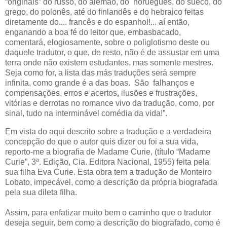
“originais” do russo, do alemão, do norueguês, do sueco, do
grego, do polonês, até do finlandês e do hebraico feitas
diretamente do.... francês e do espanhol!... aí então,
enganando a boa fé do leitor que, embasbacado,
comentará, elogiosamente, sobre o poliglotismo deste ou
daquele tradutor, o que, de resto, não é de assustar em uma
terra onde não existem estudantes, mas somente mestres.
Seja como for, a lista das más traduções será sempre
infinita, como grande é a das boas. São falhanços e
compensações, erros e acertos, ilusões e frustrações,
vitórias e derrotas no romance vivo da tradução, como, por
sinal, tudo na interminável comédia da vida!”.
Em vista do aqui descrito sobre a tradução e a verdadeira
concepção do que o autor quis dizer ou foi a sua vida,
reporto-me a biografia de Madame Curie, (título “Madame
Curie”, 3ª. Edição, Cia. Editora Nacional, 1955) feita pela
sua filha Eva Curie. Esta obra tem a tradução de Monteiro
Lobato, impecável, como a descrição da própria biografada
pela sua dileta filha.
Assim, para enfatizar muito bem o caminho que o tradutor
deseja seguir, bem como a descrição do biografado, como é