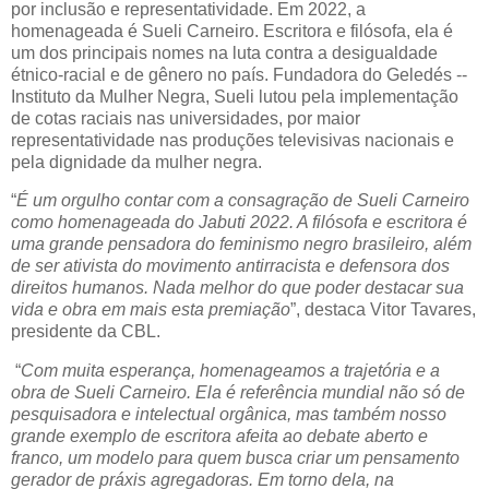
por inclusão e representatividade. Em 2022, a
homenageada é Sueli Carneiro. Escritora e filósofa, ela é
um dos principais nomes na luta contra a desigualdade
étnico-racial e de gênero no país. Fundadora do Geledés --
Instituto da Mulher Negra, Sueli lutou pela implementação
de cotas raciais nas universidades, por maior
representatividade nas produções televisivas nacionais e
pela dignidade da mulher negra.
“
É um orgulho contar com a consagração de Sueli Carneiro
como homenageada do Jabuti 2022. A filósofa e escritora é
uma grande pensadora do feminismo negro brasileiro, além
de ser ativista do movimento antirracista e defensora dos
direitos humanos. Nada melhor do que poder destacar sua
vida e obra em mais esta premiação
”, destaca Vitor Tavares,
presidente da CBL.
“
Com muita esperança, homenageamos a trajetória e a
obra de Sueli Carneiro. Ela é referência mundial não só de
pesquisadora e intelectual orgânica, mas também nosso
grande exemplo de escritora afeita ao debate aberto e
franco, um modelo para quem busca criar um pensamento
gerador de práxis agregadoras. Em torno dela, na