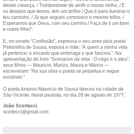
desde creança. / Tranbordaste de amôr o nosso ninho, / E
os desejos que temos, tem um brilho / Que é para iluminar o
teu caminho. / Já que segues comnosco o mesmo trilho, /
Esperamos que Deus, com seu carinho / Faça de ti um bom
e nobre filho!”.
E, no soneto “Confissão”, expressa o seu amor pela poeta
Petronilha de Sousa, esposa e mãe: “Á quem a minha vida
já pertence; o encanto que embriaga e que fascina.”. Na
apresentação do livro “Scenarios da vida - O cego e o ateu”,
seus filhos — Maurício, Mariza, Maura e Márcio —
escreveram: “
Na sua obra o poeta se perpetua e segue
existindo.
”
O poeta Antonio Maurício de Sousa faleceu na cidade de
São Vicente, litoral paulista, no dia 28 de agosto de 1977.
João Scortecci
scortecci@gmail.com