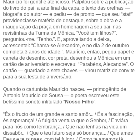
Maurício foi gentil e atencioso. Palpitou sobre a publicação
do livro do pai, a arte final da capa, o texto das orelhas —
biografia do autor — e pediu — de pronto — que seu “staff”
providenciasse matéria de destaque, sobre a obra e a
inauguração da praça em homenagem a seu pai, nas
revistinhas da Turma da Mônica. “Você tem filhos?”,
perguntou-me. “Tenho.”. E, aproveitando a deixa,
acrescentei: “Chama-se Alexandre, e no dia 2 de outubro
completa 3 anos de idade.”. Maurício, então, pegou papel e
caneta de desenho, cor preta, desenhou a Mônica em um
cartão de aniversário e escreveu: “Parabéns, Alexandre”. O
cartão — guardado a sete chaves — virou matriz de convite
para a sua festa de aniversário.
Quando o cartunista Maurício nasceu — primogênito de
Antonio Maurício de Sousa — o poeta escreveu este
belíssimo soneto intitulado “
Nosso Filho
”:
“És o fructo de um grande e santo amôr... / És a fascinação,
és esperança! / A fulgida ventura que o Senhor, / Enviára
para nós como lembrança. / Que não tenhas na vida um
dissabôr... / Que o teu futuro seja só bonança... / Que ames
Deus e teus paes, com tal fulgor, / Como te amamos já,