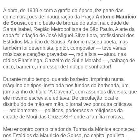
A obra, de 1938 e com a grafia da época, fez parte das
comemorações de inauguração da Praça
Antonio Maurício
de Sousa
, com o busto de bronze do autor, na cidade de
Santa Isabel, Região Metropolitana de São Paulo. A arte da
capa foi criação de José Miguel Silva Lara, profissional dos
Estúdios Maurício de Sousa. Antonio nasceu poeta, mas
também foi desenhista, pintor, compositor — teve várias
músicas e canções gravadas —, radialista — atuou nas
rádios Piratininga, Cruzeiro do Sul e Marabá —, palhaço de
circo, barbeiro, impressor de linotipo e sonhador!
Durante muito tempo, quando barbeiro, imprimiu numa
máquina de tipos, instalada nos fundos da barbearia, um
jornalzinho de título “A Caveira”, com assuntos diversos, que
ele mesmo escrevia e editava. De circulação local e
distribuído de mão em mão, o jornal vez por outra criticava
— ardidamente — políticos, poderosos e religiosos da
cidade de Mogi das Cruzes/SP, onde a família morava.
Meu encontro com o criador da Turma da Mônica aconteceu
nos Estúdios da Mauricio de Sousa, na capital paulista.