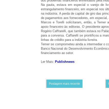
dos problemas financeiros enfrentados pela indústr
Na pauta, estava em especial o varejo de li
estrangulamento financeiro, em especial nos últ
na indústria. A perda de capital de giro das pri
de pagamentos aos fornecedores, em especial, 
Marcos e Torelli solicitaram, então, a Teme
apoio financeiro às editoras. O presidente apro
Rogério Caffrarelli, que também estava no Palá
para a conversa. Caffarelli se prontificou a ma
linhas de crédito para a indústria livreira.
Temer se comprometeu ainda a intermediar o con
Banco Nacional do Desenvolvimento Econômico
financiamento ao setor.
Ler Mais:
Publishnews
Postagem mais recente