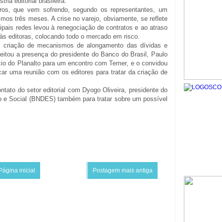
ia editorial brasileira.
vros, que vem sofrendo, segundo os representantes, um
imos três meses. A crise no varejo, obviamente, se reflete
ncipais redes levou à renegociação de contratos e ao atraso
às editoras, colocando todo o mercado em risco.
r a criação de mecanismos de alongamento das dívidas e
veitou a presença do presidente do Banco do Brasil, Paulo
cio do Planalto para um encontro com Temer, e o convidou
rcar uma reunião com os editores para tratar da criação de
tato do setor editorial com Dyogo Oliveira, presidente do
 e Social (BNDES) também para tratar sobre um possível
Página inicial
Postagem mais antiga