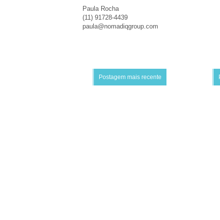
Paula Rocha
(11) 91728-4439
paula@nomadiqgroup.com
Postagem mais recente