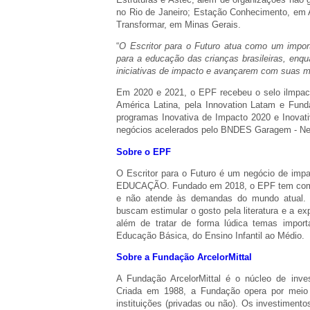
no Rio de Janeiro; Estação Conhecimento, em 
Transformar, em Minas Gerais.
“
O Escritor para o Futuro atua como um import
para a educação das crianças brasileiras, en
iniciativas de impacto e avançarem com suas
Em 2020 e 2021, o EPF recebeu o selo ilmpact 
América Latina, pela Innovation Latam e Fun
programas Inovativa de Impacto 2020 e Inovativ
negócios acelerados pelo BNDES Garagem - Ne
Sobre o EPF
O Escritor para o Futuro é um negócio de imp
EDUCAÇÃO. Fundado em 2018, o EPF tem como 
e não atende às demandas do mundo atual. P
buscam estimular o gosto pela literatura e a ex
além de tratar de forma lúdica temas import
Educação Básica, do Ensino Infantil ao Médio.
Sobre a Fundação ArcelorMittal
A Fundação ArcelorMittal é o núcleo de inves
Criada em 1988, a Fundação opera por meio 
instituições (privadas ou não). Os investimento