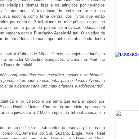
os principais biomas brasileiros atingidos por incêndios
nos últimos anos. A relevância do problema foi um dos
a sua escolha como tema central dos livros que estão
idos por cerca de 3 mil alunos da rede pública de ensino
te ano, como parte do projeto de inovação educacional
 em parceria com a
Fundação ArcelorMittal
. O objetivo da
ratar de forma lúdica temas importantes da atualidade dentro
centivo à Cultura de Minas Gerais, o projeto pedagógico
nita, Senador Modestino Gonçalves, Diamantina, Martinho
e Dores do Indaiá.
stão comprometidas com questões sociais e ambientais,
a parceria tem sido fundamental para o desenvolvimento
ncial de alcançar cada vez mais crianças e adolescentes
",
F.
Atlântica e no Cerrado é um tema que está alinhado aos
S) das Nações Unidas. Para se ter uma ideia, apenas em
a área equivalente a 2.800 campos de futebol apenas em
endeu cerca de 17,5 mil estudantes de escolas públicas em
 como ICL América do Sul, Suzano, Engie, Vale, Real
o governamentais como o Era Uma Vez e a Redes da Maré,