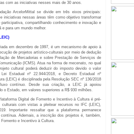
das com as iniciativas nesses mais de 30 anos.
ação ArcelorMittal se divide em três eixos principais:
 e iniciativas nessas áreas têm como objetivo transformar
e participativa, compartilhando conhecimento e inovação e
dã e para um mundo melhor.
LEIC)
, criada em dezembro de 1997, é um mecanismo de apoio à
ecução de projetos artístico-culturais por meio de dedução
ulação de Mercadorias e sobre Prestação de Serviços de
e Comunicação (ICMS). Atua na forma de mecenato, no qual
rojeto cultural poderá deduzir do imposto devido o valor
 Lei Estadual nº 22.944/2018, e Decreto Estadual nº
tura (LEIC) é disciplinada pela Resolução SEC nº 136/2018
fluxo contínuo. Desde sua criação, a LEIC já apoiou
do o Estado, em valores superiores a R$ 930 milhões.
ataforma Digital de Fomento e Incentivo à Cultura é pré-
s culturais com vistas a pleitear recursos no IFC (LEIC),
9. Importante ressaltar que a plataforma permanece
 contínua. Ademais, a inscrição dos projetos é, também,
de Fomento e Incentivo à Cultura.