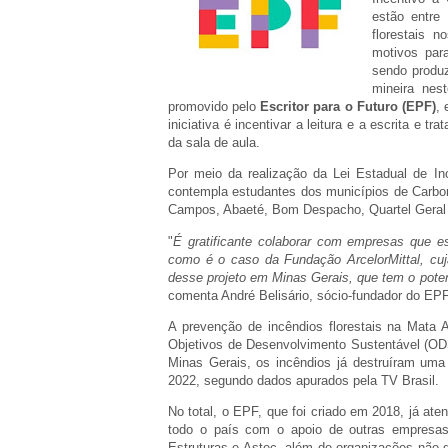
estão entre 
florestais 
motivos par
sendo produz
mineira nes
promovido pelo
Escritor para o Futuro (EPF)
,
iniciativa é incentivar a leitura e a escrita e t
da sala de aula.
Por meio da realização da Lei Estadual de In
contempla estudantes dos municípios de Carbo
Campos, Abaeté, Bom Despacho, Quartel Geral 
"
É gratificante colaborar com empresas que e
como é o caso da Fundação ArcelorMittal, cuj
desse projeto em Minas Gerais, que tem o pote
comenta André Belisário, sócio-fundador do EP
A prevenção de incêndios florestais na Mata 
Objetivos de Desenvolvimento Sustentável (OD
Minas Gerais, os incêndios já destruíram um
2022, segundo dados apurados pela TV Brasil.
No total, o EPF, que foi criado em 2018, já at
todo o país com o apoio de outras empresas
Estruturas e Astec, além de organizações nã