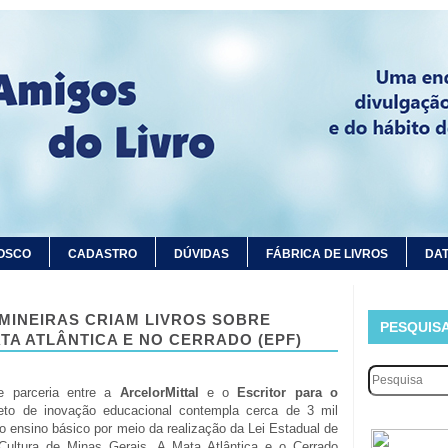
OSCO
CADASTRO
DÚVIDAS
FÁBRICA DE LIVROS
DAT
MINEIRAS CRIAM LIVROS SOBRE
PESQUIS
TA ATLÂNTICA E NO CERRADO (EPF)
e parceria entre a
ArcelorMittal
e o
Escritor para o
jeto de inovação educacional contempla cerca de 3 mil
o ensino básico por meio da realização da Lei Estadual de
 Cultura de Minas Gerais. A Mata Atlântica e o Cerrado