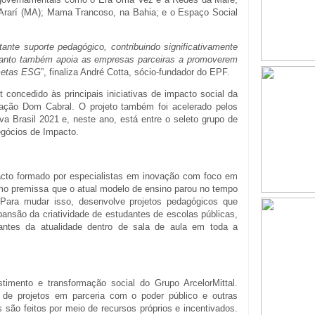
Ararí (MA); Mama Trancoso, na Bahia; e o Espaço Social
ante suporte pedagógico, contribuindo significativamente
quanto também apoia as empresas parceiras a promoverem
 metas ESG
”, finaliza André Cotta, sócio-fundador do EPF.
concedido às principais iniciativas de impacto social da
dação Dom Cabral. O projeto também foi acelerado pelos
a Brasil 2021 e, neste ano, está entre o seleto grupo de
gócios de Impacto.
acto formado por especialistas em inovação com foco em
premissa que o atual modelo de ensino parou no tempo
ara mudar isso, desenvolve projetos pedagógicos que
pansão da criatividade de estudantes de escolas públicas,
antes da atualidade dentro de sala de aula em toda a
timento e transformação social do Grupo ArcelorMittal.
de projetos em parceria com o poder público e outras
s são feitos por meio de recursos próprios e incentivados.