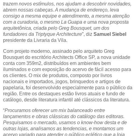
trazem novos estímulos, nos ajudam a descobrir novidades,
abrem nossas cabeças. A mudança de endereço, leva
consigo a mesma equipe e atendimento, a mesma atenção
com a curadoria, o mesmo La Guapa e uma nova proposta
arquitetônica, criada pelo Greg Bousquet, um dos
fundadores da Triptyque Architecture
”, diz
Samuel Siebel
presidente da Livraria da Vila.
Com projeto moderno, assinado pelo arquiteto Greg
Bousquet do escritório Architects Office SP, a nova unidade
conta com 359m2, distribuídos em ambientes bem
iluminados e com exposição do acervo de fácil acesso para
os clientes. O mix de produtos, composto por livros
nacionais e importados, jogos, brinquedos e artigos de
papelaria, foi desenvolvido especialmente para o público da
região. Entre os destaques estão livros atuais e fundo de
catálogo, desde literatura infantil até clássicos da literatura.
“
Procuramos oferecer um mix balanceado entre
lançamentos e obras clássicas do catálogo das editoras.
Pesquisamos o mercado, usamos o know-how desta e de
outras lojas, analisamos as tendencias, e montamos um
acervo variado para atender o público eclético que a loja