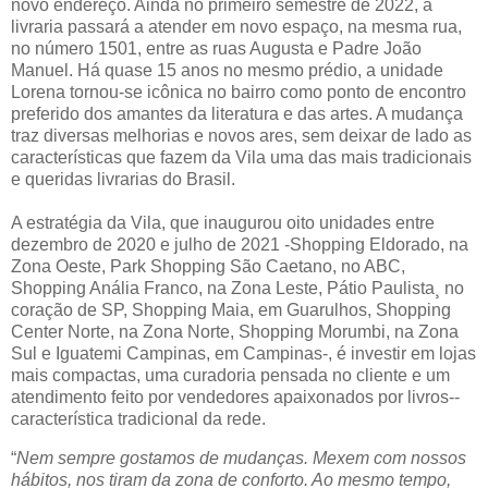
novo endereço. Ainda no primeiro semestre de 2022, a
livraria passará a atender em novo espaço, na mesma rua,
no número 1501, entre as ruas Augusta e Padre João
Manuel. Há quase 15 anos no mesmo prédio, a unidade
Lorena tornou-se icônica no bairro como ponto de encontro
preferido dos amantes da literatura e das artes. A mudança
traz diversas melhorias e novos ares, sem deixar de lado as
características que fazem da Vila uma das mais tradicionais
e queridas livrarias do Brasil.
A estratégia da Vila, que inaugurou oito unidades entre
dezembro de 2020 e julho de 2021 -Shopping Eldorado, na
Zona Oeste, Park Shopping São Caetano, no ABC,
Shopping Anália Franco, na Zona Leste, Pátio Paulista¸ no
coração de SP, Shopping Maia, em Guarulhos, Shopping
Center Norte, na Zona Norte, Shopping Morumbi, na Zona
Sul e Iguatemi Campinas, em Campinas-, é investir em lojas
mais compactas, uma curadoria pensada no cliente e um
atendimento feito por vendedores apaixonados por livros--
característica tradicional da rede.
“
Nem sempre gostamos de mudanças. Mexem com nossos
hábitos, nos tiram da zona de conforto. Ao mesmo tempo,