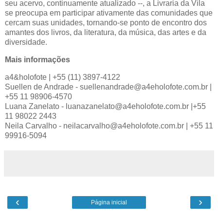
seu acervo, continuamente atualizado --, a Livraria da Vila
se preocupa em participar ativamente das comunidades que
cercam suas unidades, tornando-se ponto de encontro dos
amantes dos livros, da literatura, da música, das artes e da
diversidade.
Mais informações
a4&holofote | +55 (11) 3897-4122
Suellen de Andrade - suellenandrade@a4eholofote.com.br |
+55 11 98906-4570
Luana Zanelato - luanazanelato@a4eholofote.com.br |+55
11 98022 2443
Neila Carvalho - neilacarvalho@a4eholofote.com.br | +55 11
99916-5094
‹
›
Página inicial