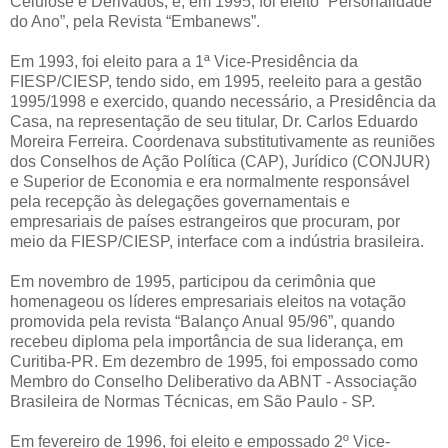
Celulose e Derivados, e, em 1995, foi eleito “Personalidade
do Ano”, pela Revista “Embanews”.
Em 1993, foi eleito para a 1ª Vice-Presidência da
FIESP/CIESP, tendo sido, em 1995, reeleito para a gestão
1995/1998 e exercido, quando necessário, a Presidência da
Casa, na representação de seu titular, Dr. Carlos Eduardo
Moreira Ferreira. Coordenava substitutivamente as reuniões
dos Conselhos de Ação Política (CAP), Jurídico (CONJUR)
e Superior de Economia e era normalmente responsável
pela recepção às delegações governamentais e
empresariais de países estrangeiros que procuram, por
meio da FIESP/CIESP, interface com a indústria brasileira.
Em novembro de 1995, participou da cerimônia que
homenageou os líderes empresariais eleitos na votação
promovida pela revista “Balanço Anual 95/96”, quando
recebeu diploma pela importância de sua liderança, em
Curitiba-PR. Em dezembro de 1995, foi empossado como
Membro do Conselho Deliberativo da ABNT - Associação
Brasileira de Normas Técnicas, em São Paulo - SP.
Em fevereiro de 1996, foi eleito e empossado 2º Vice-