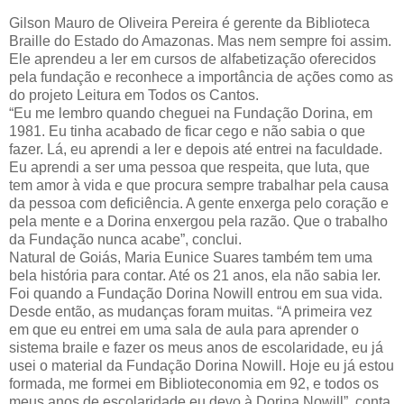
Gilson Mauro de Oliveira Pereira é gerente da Biblioteca
Braille do Estado do Amazonas. Mas nem sempre foi assim.
Ele aprendeu a ler em cursos de alfabetização oferecidos
pela fundação e reconhece a importância de ações como as
do projeto Leitura em Todos os Cantos.
“Eu me lembro quando cheguei na Fundação Dorina, em
1981. Eu tinha acabado de ficar cego e não sabia o que
fazer. Lá, eu aprendi a ler e depois até entrei na faculdade.
Eu aprendi a ser uma pessoa que respeita, que luta, que
tem amor à vida e que procura sempre trabalhar pela causa
da pessoa com deficiência. A gente enxerga pelo coração e
pela mente e a Dorina enxergou pela razão. Que o trabalho
da Fundação nunca acabe”, conclui.
Natural de Goiás, Maria Eunice Suares também tem uma
bela história para contar. Até os 21 anos, ela não sabia ler.
Foi quando a Fundação Dorina Nowill entrou em sua vida.
Desde então, as mudanças foram muitas. “A primeira vez
em que eu entrei em uma sala de aula para aprender o
sistema braile e fazer os meus anos de escolaridade, eu já
usei o material da Fundação Dorina Nowill. Hoje eu já estou
formada, me formei em Biblioteconomia em 92, e todos os
meus anos de escolaridade eu devo à Dorina Nowill”, conta