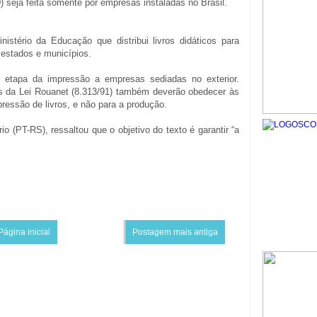
 seja feita somente por empresas instaladas no Brasil.
stério da Educação que distribui livros didáticos para
 estados e municípios.
er etapa da impressão a empresas sediadas no exterior.
os da Lei Rouanet (8.313/91) também deverão obedecer às
pressão de livros, e não para a produção.
o (PT-RS), ressaltou que o objetivo do texto é garantir “a
Página inicial
Postagem mais antiga