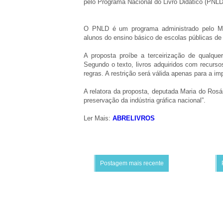
pelo Programa Nacional do Livro Didático (PNLD)
O PNLD é um programa administrado pelo Mini
alunos do ensino básico de escolas públicas de
A proposta proíbe a terceirização de qualqu
Segundo o texto, livros adquiridos com recurs
regras. A restrição será válida apenas para a im
A relatora da proposta, deputada Maria do Rosári
preservação da indústria gráfica nacional”.
Ler Mais:
ABRELIVROS
Postagem mais recente