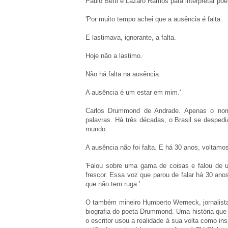
Paulo Betti e Lázaro Ramos para interpretar 
'Por muito tempo achei que a ausência é falta.
E lastimava, ignorante, a falta.
Hoje não a lastimo.
Não há falta na ausência.
A ausência é um estar em mim.'
Carlos Drummond de Andrade. Apenas o no
palavras. Há três décadas, o Brasil se despedi
mundo.
A ausência não foi falta. E há 30 anos, voltam
'Falou sobre uma gama de coisas e falou de 
frescor. Essa voz que parou de falar há 30 ano
que não tem ruga.'
O também mineiro Humberto Werneck, jornalista
biografia do poeta Drummond. Uma história qu
o escritor usou a realidade à sua volta como in