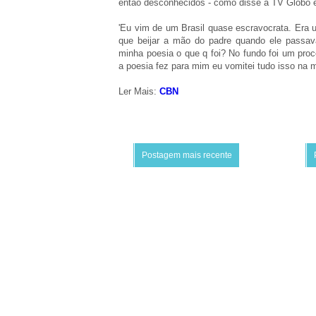
então desconhecidos - como disse à TV Globo 
'Eu vim de um Brasil quase escravocrata. Era u
que beijar a mão do padre quando ele passav
minha poesia o que q foi? No fundo foi um pro
a poesia fez para mim eu vomitei tudo isso na m
Ler Mais:
CBN
Postagem mais recente