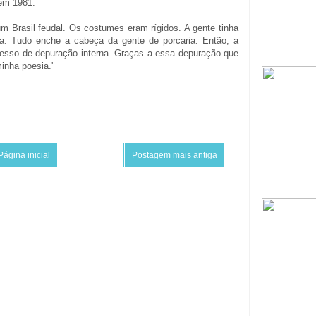
em 1981.
m Brasil feudal. Os costumes eram rígidos. A gente tinha
a. Tudo enche a cabeça da gente de porcaria. Então, a
cesso de depuração interna. Graças a essa depuração que
inha poesia.'
Página inicial
Postagem mais antiga