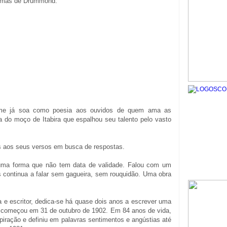
poemas de Drummond.
me já soa como poesia aos ouvidos de quem ama as
a do moço de Itabira que espalhou seu talento pelo vasto
os aos seus versos em busca de respostas.
uma forma que não tem data de validade. Falou com um
s continua a falar sem gagueira, sem rouquidão. Uma obra
 e escritor, dedica-se há quase dois anos a escrever uma
e começou em 31 de outubro de 1902. Em 84 anos de vida,
spiração e definiu em palavras sentimentos e angústias até