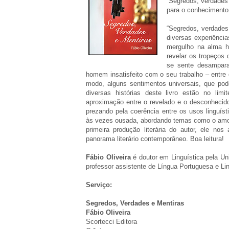
“Segredos, verdades e
para o conheciment
“Segredos, verdades 
diversas experiênci
mergulho na alma h
revelar os tropeços
se sente desampara
homem insatisfeito com o seu trabalho – entre
modo, alguns sentimentos universais, que pod
diversas histórias deste livro estão no lim
aproximação entre o revelado e o desconhecid
prezando pela coerência entre os usos linguí
às vezes ousada, abordando temas como o amor,
primeira produção literária do autor, ele no
panorama literário contemporâneo. Boa leitura!
Fábio Oliveira
é doutor em Linguística pela Un
professor assistente de Língua Portuguesa e Li
Serviço:
Segredos, Verdades e Mentiras
Fábio Oliveira
Scortecci Editora