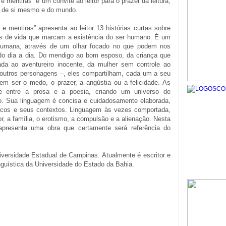
 mentiras” é um convite ao leitor para o prazer da leitura,
o de si mesmo e do mundo.
e mentiras” apresenta ao leitor 13 histórias curtas sobre
as de vida que marcam a existência do ser humano. É um
umana, através de um olhar focado no que podem nos
 do dia a dia. Do mendigo ao bom esposo, da criança que
da ao aventureiro inocente, da mulher sem controle ao
 outros personagens –, eles compartilham, cada um a seu
em ser o medo, o prazer, a angústia ou a felicidade. As
ite entre a prosa e a poesia, criando um universo de
o. Sua linguagem é concisa e cuidadosamente elaborada,
sticos e seus contextos. Linguagem às vezes comportada,
 a família, o erotismo, a compulsão e a alienação. Nesta
s apresenta uma obra que certamente será referência do
iversidade Estadual de Campinas. Atualmente é escritor e
nguística da Universidade do Estado da Bahia.