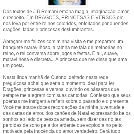
Dos textos de J.B.Romani emana magia, imaginação, amor
e respeito. Em DRAGÕES, PRINCESAS E VERSOS ele
nos leva por entre reinos coloridos, enfeitados por duendes,
dragões, fadas e princesas deslumbrantes.
Abraçam-me felizes com minha visita e me preparam um
banquete maravilhoso, a rainha me fala de melhorias no
reino, o rei conversa sobre jogos e festas. E ali, suave,
maravilhosa e discreta... A princesa que me disse que ama
um poeta.
Nesta linda manhã de Outono, deitado nesta rede
preguiçosa achei que seria o momento ideal para ler
Dragões, princesas e versos, ouvindo os pássaros que
sempre me alegram com suas cantorias. Confesso que seus
poemas me intrigam a refletir sobre o passado e o presente.
Você me trouxe doces recordações da minha juventude e
das cartas de amor, dos cartões de Natal expressando belos
sonhos ao lado da pessoa amada, sem dizer das noites
perdidas de sono pela dor ardente que explodia no peito
motivada pela inocência do amor verdadeiro. Será tudo