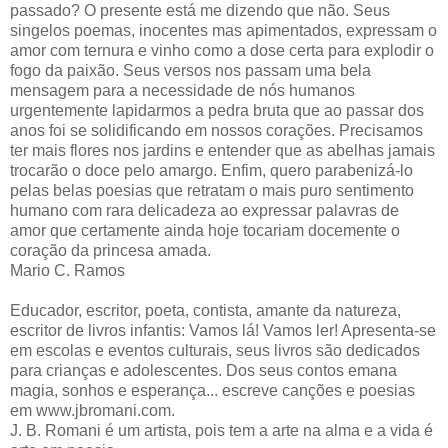
passado? O presente está me dizendo que não. Seus
singelos poemas, inocentes mas apimentados, expressam o
amor com ternura e vinho como a dose certa para explodir o
fogo da paixão. Seus versos nos passam uma bela
mensagem para a necessidade de nós humanos
urgentemente lapidarmos a pedra bruta que ao passar dos
anos foi se solidificando em nossos corações. Precisamos
ter mais flores nos jardins e entender que as abelhas jamais
trocarão o doce pelo amargo. Enfim, quero parabenizá-lo
pelas belas poesias que retratam o mais puro sentimento
humano com rara delicadeza ao expressar palavras de
amor que certamente ainda hoje tocariam docemente o
coração da princesa amada.
Mario C. Ramos
Educador, escritor, poeta, contista, amante da natureza,
escritor de livros infantis: Vamos lá! Vamos ler! Apresenta-se
em escolas e eventos culturais, seus livros são dedicados
para crianças e adolescentes. Dos seus contos emana
magia, sonhos e esperança... escreve canções e poesias
em www.jbromani.com.
J. B. Romani é um artista, pois tem a arte na alma e a vida é