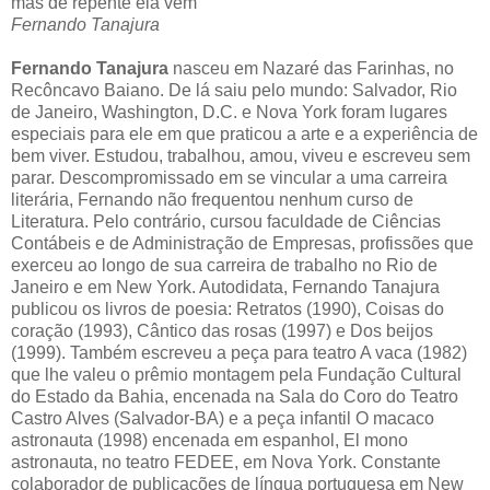
mas de repente ela vem
Fernando Tanajura
Fernando Tanajura
nasceu em Nazaré das Farinhas, no
Recôncavo Baiano. De lá saiu pelo mundo: Salvador, Rio
de Janeiro, Washington, D.C. e Nova York foram lugares
especiais para ele em que praticou a arte e a experiência de
bem viver. Estudou, trabalhou, amou, viveu e escreveu sem
parar. Descompromissado em se vincular a uma carreira
literária, Fernando não frequentou nenhum curso de
Literatura. Pelo contrário, cursou faculdade de Ciências
Contábeis e de Administração de Empresas, profissões que
exerceu ao longo de sua carreira de trabalho no Rio de
Janeiro e em New York. Autodidata, Fernando Tanajura
publicou os livros de poesia: Retratos (1990), Coisas do
coração (1993), Cântico das rosas (1997) e Dos beijos
(1999). Também escreveu a peça para teatro A vaca (1982)
que lhe valeu o prêmio montagem pela Fundação Cultural
do Estado da Bahia, encenada na Sala do Coro do Teatro
Castro Alves (Salvador-BA) e a peça infantil O macaco
astronauta (1998) encenada em espanhol, El mono
astronauta, no teatro FEDEE, em Nova York. Constante
colaborador de publicações de língua portuguesa em New