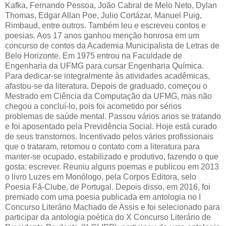
Kafka, Fernando Pessoa, João Cabral de Melo Neto, Dylan
Thomas, Edgar Allan Poe, Julio Cortázar, Manuel Puig,
Rimbaud, entre outros. Também leu e escreveu contos e
poesias. Aos 17 anos ganhou menção honrosa em um
concurso de contos da Academia Municipalista de Letras de
Belo Horizonte. Em 1975 entrou na Faculdade de
Engenharia da UFMG para cursar Engenharia Química.
Para dedicar-se integralmente às atividades acadêmicas,
afastou-se da literatura. Depois de graduado, começou o
Mestrado em Ciência da Computação da UFMG, mas não
chegou a concluí-lo, pois foi acometido por sérios
problemas de saúde mental. Passou vários anos se tratando
e foi aposentado pela Previdência Social. Hoje está curado
de seus transtornos. Incentivado pelos vários profissionais
que o trataram, retomou o contato com a literatura para
manter-se ocupado, estabilizado e produtivo, fazendo o que
gosta: escrever. Reuniu alguns poemas e publicou em 2013
o livro Luzes em Monólogo, pela Corpos Editora, selo
Poesia Fã-Clube, de Portugal. Depois disso, em 2016, foi
premiado com uma poesia publicada em antologia no I
Concurso Literário Machado de Assis e foi selecionado para
participar da antologia poética do X Concurso Literário de