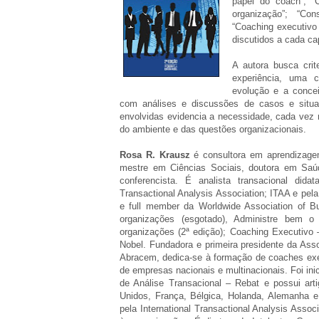
papel do coach”; “
organização”; “Co
“Coaching executivo 
discutidos a cada cap
A autora busca crit
experiência, uma c
evolução e a concei
com análises e discussões de casos e situa
envolvidas evidencia a necessidade, cada vez
do ambiente e das questões organizacionais.
Rosa R. Krausz
é consultora em aprendizage
mestre em Ciências Sociais, doutora em Saúd
conferencista. É analista transacional dida
Transactional Analysis Association; ITAA e pela
e full member da Worldwide Association of 
organizações (esgotado), Administre bem o
organizações (2ª edição); Coaching Executivo –
Nobel. Fundadora e primeira presidente da Ass
Abracem, dedica-se à formação de coaches exec
de empresas nacionais e multinacionais. Foi inic
de Análise Transacional – Rebat e possui art
Unidos, França, Bélgica, Holanda, Alemanha e
pela International Transactional Analysis Associ