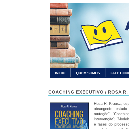
INÍCIO
QUEM SOMOS
FALE CON
COACHING EXECUTIVO / ROSA R.
Rosa R. Krausz, esp
abrangente estud
mutação”; “Coachin
intervenção”; “Model
e fases do processo