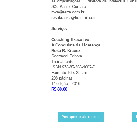
às organizações. É diretora da Intelectus Cons
São Paulo. Contato:
roka@terra.com.br
rosakrausz@hotmail.com
Serviço:
Coaching Executivo:
A Conquista da Liderança
Rosa R. Krausz
Scortecci Editora
Treinamento
ISBN 978-85-366-4607-7
Formato 16 x 23 cm
208 páginas
1ª edição - 2016
R$ 80,00
Postagem mais recente