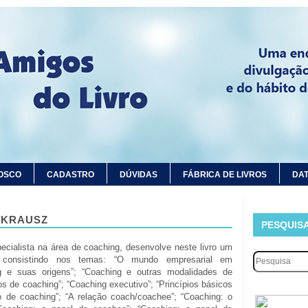
OSCO
CADASTRO
DÚVIDAS
FÁBRICA DE LIVROS
DAT
 KRAUSZ
PESQUIS
ecialista na área de coaching, desenvolve neste livro um
o consistindo nos temas: “O mundo empresarial em
g e suas origens”; “Coaching e outras modalidades de
os de coaching”; “Coaching executivo”; “Princípios básicos
 de coaching”; “A relação coach/coachee”; “Coaching: o