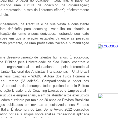
Coaching: o papel do coachee”; “Coaching: o papel da
nstruindo uma cultura de coaching na organização”;
e empresarial: a rota da liderança eficaz”; eficientemente
ítulo.
eriosamente, na literatura e na sua vasta e consistente
lara definição para coaching. Vasculha na história a
tuação do termo e seus derivados, ilustrando seu texto
ções em que a relação estabelecida entre as pessoas
 mais premente, de uma profissionalização e humanização
m e desenvolvimento de talentos humanos. É socióloga,
e Pública pela Universidade de São Paulo, escritora e
ta – organizacional e educacional – pela International
 União Nacional dos Analistas Transacionais – Unat-Brasil
Business Coaches – WABC. Autora dos livros Homens e
 seu tempo (6ª edição); Compartilhando o poder nas
 A conquista da liderança; todos publicados pela Editora
ociação Brasileira de Coaching Executivo e Empresarial –
utivos e empresariais, além de atender altos executivos
iadora e editora por mais de 20 anos da Revista Brasileira
igos publicados em revistas especializadas nos Estados
 Itália. É detentora do Eric Berne Award 2012 concedido
ation por seus artigos sobre análise transacional aplicada