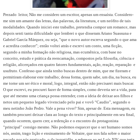
Prezado leitor, Não me considero um escritor, apenas um ensaísta. Considero-
me sim um amante das letras, das palavras, da literatura, e um neófito de tais
modalidades. Quando iniciei este trabalho, pretendia compor um romance, mas
depois senti tanta dificuldade que lembrei o que disseram Ariano Suassuna e
Gabriel García Márquez, ou seja, “que o novo autor escreva segundo o que ama
e acredita conhecer”; então voltei atrás e escrevi um conto, uma ficção,
segundo a minha formação não religiosa, mas ecumênica, com base no
conceito, estudo e prática da reencarnação, compostos pela filosofia, ciência e
religião, alicerçados em quatro fatores fundamentais, ação, reação, reparação e
usufruto. Confesso que ainda tenho buscas dentro de mim, que me fizeram e
permitiram elaborar este trabalho; dessa forma, quem sabe, um dia, na busca, eu
me torne um ser ético e moral, logo, integral, então não precisarei mais buscar.
O que escrevi, eu procurei fazer de forma simples, como deveria ser a vida, para
que até mesmo uma criança possa entender, com a ideia de deixar aos filhos e
netos um pequeno legado vivenciado pelo pai e vovô “Caudio”, segundo o
meu netinho João Pedro. Vale a pena viver? Sim, apesar de. Esta mensagem, eu
também procurei deixar clara ao longo do texto e principalmente em seu final,
quando ocorrem, quero crer, a redenção e o encontro do protagonista
“principal” consigo mesmo. Não podemos esquecer que o ser humano somos
nós, assim, trago lição e ensinamento de Voltaire, que nos fala sobre o maior
pecado por nós praticado, o da ingratidão, e refere-se ao rei Luís XIV, que teria