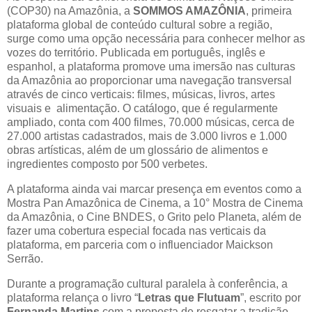
(COP30) na Amazônia, a
SOMMOS AMAZÔNIA
, primeira
plataforma global de conteúdo cultural sobre a região,
surge como uma opção necessária para conhecer melhor as
vozes do território. Publicada em português, inglês e
espanhol, a plataforma promove uma imersão nas culturas
da Amazônia ao proporcionar uma navegação transversal
através de cinco verticais: filmes, músicas, livros, artes
visuais e alimentação. O catálogo, que é regularmente
ampliado, conta com 400 filmes, 70.000 músicas, cerca de
27.000 artistas cadastrados, mais de 3.000 livros e 1.000
obras artísticas, além de um glossário de alimentos e
ingredientes composto por 500 verbetes.
A plataforma ainda vai marcar presença em eventos como a
Mostra Pan Amazônica de Cinema, a 10° Mostra de Cinema
da Amazônia, o Cine BNDES, o Grito pelo Planeta, além de
fazer uma cobertura especial focada nas verticais da
plataforma, em parceria com o influenciador Maickson
Serrão.
Durante a programação cultural paralela à conferência, a
plataforma relança o livro “
Letras que Flutuam
”, escrito por
Fernanda Martins
com a proposta de resgatar a tradição