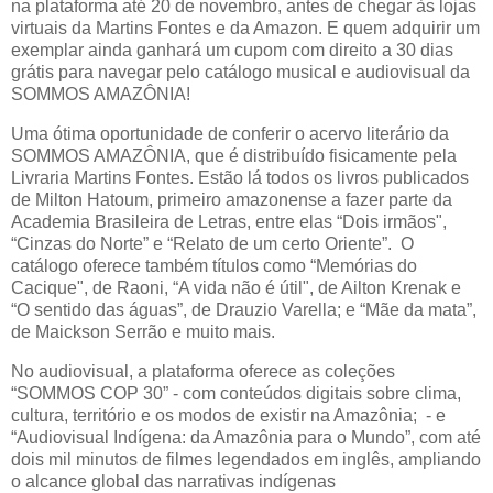
na plataforma até 20 de novembro, antes de chegar às lojas
virtuais da Martins Fontes e da Amazon. E quem adquirir um
exemplar ainda ganhará um cupom com direito a 30 dias
grátis para navegar pelo catálogo musical e audiovisual da
SOMMOS AMAZÔNIA!
Uma ótima oportunidade de conferir o acervo literário da
SOMMOS AMAZÔNIA, que é distribuído fisicamente pela
Livraria Martins Fontes. Estão lá todos os livros publicados
de Milton Hatoum, primeiro amazonense a fazer parte da
Academia Brasileira de Letras, entre elas “Dois irmãos",
“Cinzas do Norte” e “Relato de um certo Oriente”. O
catálogo oferece também títulos como “Memórias do
Cacique", de Raoni, “A vida não é útil", de Ailton Krenak e
“O sentido das águas”, de Drauzio Varella; e “Mãe da mata”,
de Maickson Serrão e muito mais.
No audiovisual, a plataforma oferece as coleções
“SOMMOS COP 30” - com conteúdos digitais sobre clima,
cultura, território e os modos de existir na Amazônia; - e
“Audiovisual Indígena: da Amazônia para o Mundo”, com até
dois mil minutos de filmes legendados em inglês, ampliando
o alcance global das narrativas indígenas