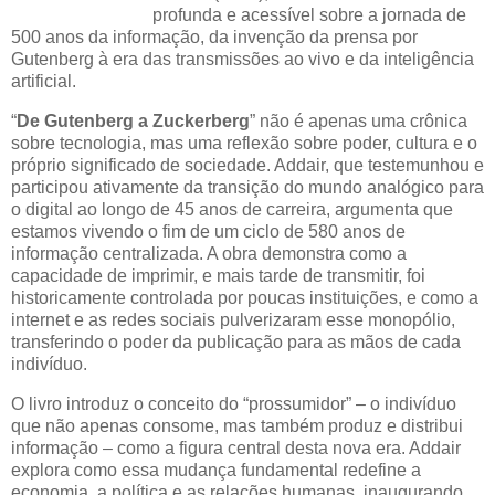
profunda e acessível sobre a jornada de
500 anos da informação, da invenção da prensa por
Gutenberg à era das transmissões ao vivo e da inteligência
artificial.
“
De Gutenberg a Zuckerberg
” não é apenas uma crônica
sobre tecnologia, mas uma reflexão sobre poder, cultura e o
próprio significado de sociedade. Addair, que testemunhou e
participou ativamente da transição do mundo analógico para
o digital ao longo de 45 anos de carreira, argumenta que
estamos vivendo o fim de um ciclo de 580 anos de
informação centralizada. A obra demonstra como a
capacidade de imprimir, e mais tarde de transmitir, foi
historicamente controlada por poucas instituições, e como a
internet e as redes sociais pulverizaram esse monopólio,
transferindo o poder da publicação para as mãos de cada
indivíduo.
O livro introduz o conceito do “prossumidor” – o indivíduo
que não apenas consome, mas também produz e distribui
informação – como a figura central desta nova era. Addair
explora como essa mudança fundamental redefine a
economia, a política e as relações humanas, inaugurando