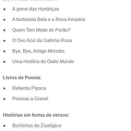
●
A greve das Hortaliças
●
A borboleta Bela e a Rosa Amarela
●
Quem Tem Medo do Porão?
●
O Ovo Azul da Galinha Rosa
●
Bye, Bye, Amigo Monstro.
●
Uma História do Outro Mundo
Livros de Poesia:
●
Rebenta Pipoca
●
Poesias a Granel
Histórias em forma de versos:
●
Bichinhos do Zoológico