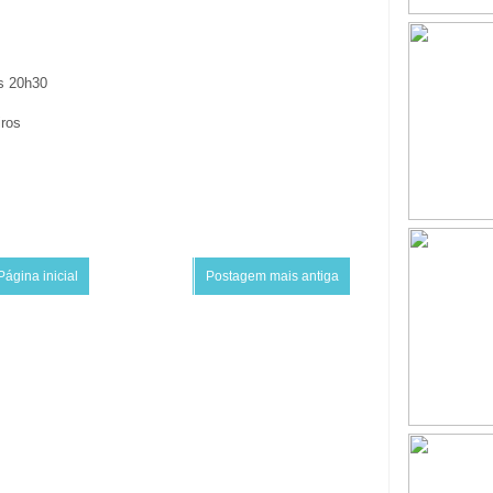
s 20h30
iros
Página inicial
Postagem mais antiga