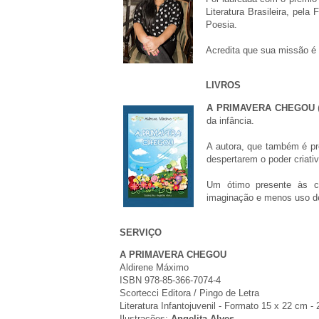
Literatura Brasileira, pe
Poesia.
Acredita que sua missão é
LIVROS
A PRIMAVERA CHEGOU
(
da infância.
A autora, que também é pro
despertarem o poder criati
Um ótimo presente às cr
imaginação e menos uso de 
SERVIÇO
A PRIMAVERA CHEGOU
Aldirene Máximo
ISBN 978-85-366-7074-4
Scortecci Editora / Pingo de Letra
Literatura Infantojuvenil - Formato 15 x 22 cm -
Ilustrações:
Angelita Alves