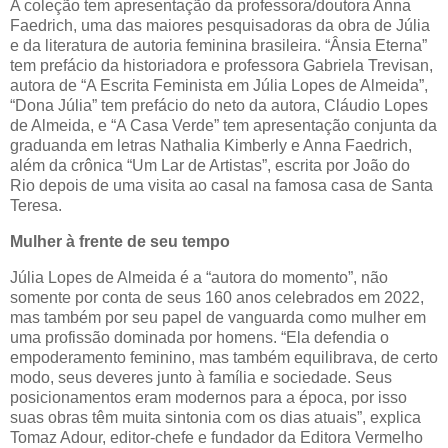
A coleção tem apresentação da professora/doutora Anna
Faedrich, uma das maiores pesquisadoras da obra de Júlia
e da literatura de autoria feminina brasileira. “Ânsia Eterna”
tem prefácio da historiadora e professora Gabriela Trevisan,
autora de “A Escrita Feminista em Júlia Lopes de Almeida”,
“Dona Júlia” tem prefácio do neto da autora, Cláudio Lopes
de Almeida, e “A Casa Verde” tem apresentação conjunta da
graduanda em letras Nathalia Kimberly e Anna Faedrich,
além da crônica “Um Lar de Artistas”, escrita por João do
Rio depois de uma visita ao casal na famosa casa de Santa
Teresa.
Mulher à frente de seu tempo
Júlia Lopes de Almeida é a “autora do momento”, não
somente por conta de seus 160 anos celebrados em 2022,
mas também por seu papel de vanguarda como mulher em
uma profissão dominada por homens. “Ela defendia o
empoderamento feminino, mas também equilibrava, de certo
modo, seus deveres junto à família e sociedade. Seus
posicionamentos eram modernos para a época, por isso
suas obras têm muita sintonia com os dias atuais”, explica
Tomaz Adour, editor-chefe e fundador da Editora Vermelho