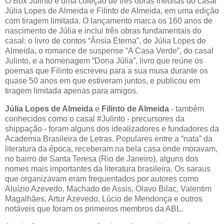
O Box Julinto é uma coleção de três obras inéditas do casal
Júlia Lopes de Almeida e Filinto de Almeida, em uma edição
com tiragem limitada. O lançamento marca os 160 anos de
nascimento de Júlia e inclui três obras fundamentais do
casal: o livro de contos “Ânsia Eterna”, de Júlia Lopes de
Almeida, o romance de suspense “A Casa Verde”, do casal
Julinto, e a homenagem “Dona Júlia”, livro que reúne os
poemas que Filinto escreveu para a sua musa durante os
quase 50 anos em que estiveram juntos, e publicou em
tiragem limitada apenas para amigos.
Júlia Lopes de Almeida
e
Filinto de Almeida
- também
conhecidos como o casal #Julinto - precursores da
shippação - foram alguns dos idealizadores e fundadores da
Academia Brasileira de Letras. Populares entre a “nata” da
literatura da época, receberam na bela casa onde moravam,
no bairro de Santa Teresa (Rio de Janeiro), alguns dos
nomes mais importantes da literatura brasileira. Os saraus
que organizavam eram frequentados por autores como
Aluízio Azevedo, Machado de Assis, Olavo Bilac, Valentim
Magalhães, Artur Azevedo, Lúcio de Mendonça e outros
notáveis que foram os primeiros membros da ABL.