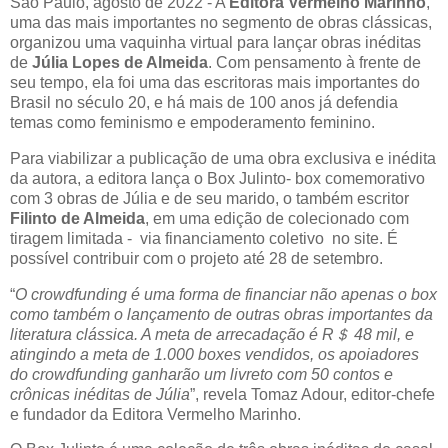
São Paulo, agosto de 2022 - A
Editora Vermelho Marinho
,
uma das mais importantes no segmento de obras clássicas,
organizou uma vaquinha virtual para lançar obras inéditas
de
Júlia Lopes de Almeida
. Com pensamento à frente de
seu tempo, ela foi uma das escritoras mais importantes do
Brasil no século 20, e há mais de 100 anos já defendia
temas como feminismo e empoderamento feminino.
Para viabilizar a publicação de uma obra exclusiva e inédita
da autora, a editora lança o Box Julinto- box comemorativo
com 3 obras de Júlia e de seu marido, o também escritor
Filinto de Almeida
, em uma edição de colecionado com
tiragem limitada - via financiamento coletivo no site. É
possível contribuir com o projeto até 28 de setembro.
“
O crowdfunding é uma forma de financiar não apenas o box
como também o lançamento de outras obras importantes da
literatura clássica. A meta de arrecadação é R＄ 48 mil, e
atingindo a meta de 1.000 boxes vendidos, os apoiadores
do crowdfunding ganharão um livreto com 50 contos e
crônicas inéditas de Júlia
”, revela Tomaz Adour, editor-chefe
e fundador da Editora Vermelho Marinho.