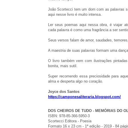
João Scortecci tem um dom com as palavras sem
aqui nesse livro é muito intensa.
Ler seus poemas aqui nessa obra, é viajar at
cada palavra é como uma fragrância a ser senti
Seus versos falam de amor, saudades, temores,
A maestria de suas palavras formam uma dança 
O livro também vem com ilustrações pintadas
bonita, mais sutil.
Super recomendo essa preciosidade para aqu
alma e desperta algo no coração.
Joyce dos Santos
https://camponesaliteraria.blogspot.com/
DOS CHEIROS DE TUDO - MEMÓRIAS DO OLFA
ISBN: 978-85-366-5950-3
Scortecci Editora - Poesia
Formato 16 x 23 cm - 1ª edição - 2019 - 84 pág