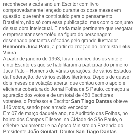
reconhecer a cada ano um Escritor com livro
comprovadamente lançado durante os doze meses em
questão, que tenha contribuído para o pensamento
Brasileiro, não só com essa publicação, mas com o conjunto
de sua obra Intelectual. E nada mais pertinente que resgatar
e representar esse troféu na figura do personagem
desenhado por tantas décadas pelo grande Ilustrador
Belmonte Juca Pato
, a partir da criação do jornalista
Lelis
Vieira
.
A partir de janeiro de 1963, foram conhecidos os vinte e
cinto Escritores que se habilitaram a participar do primeiro
Juca Pato – Homens de várias gerações, de vários Estados
da Federação, de vários estilos literários. Depois de quase
dois meses de votação aberta, que contou com o apoio e
eficiente cobertura do Jornal Folha de S Paulo, começou a
apuração dos votos e de um total de 450 Escritores
votantes, o Professor e Escritor
San Tiago Dantas
obteve
146 votos, sendo proclamado vencedor.
Em 07 de março daquele ano, no Auditório das Folhas, no
bairro dos Campos Elíseos, na Cidade de São Paulo, o
célebre parlamentar e na época Ministro da Fazenda do
Presidente
João Goulart
, Doutor
San Tiago Dantas