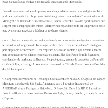
essas características técnicas e de mercado impactam a pós-impressão.
Para adicionar mais valor ao impresso, sua aliança criativa com o mundo digital também
pode ser explorada. Em “Impressão digital integrada ao mundo digital”, o sócio-diretor da
Midiograf e da Realidade Aumentada Brasil, Edson Benvenho, fala das oportunidades que
surgem com a integração das mídias. Oferecer esta capacidade pode ser um primeiro passo
para avançar nos negócios e fidelizar os melhores clientes.
Com o objetivo de entender na prática os benefícios de conceitos inteligentes e inovadores
na indústria, o Congresso de Tecnologia Gráfica oferece cases com o tema “Estratégias
para ampliação de mercados”. Três empresas de sucesso contam o que fizeram e fazem
para conquistar novos clientes e fidelizar os atuais. Eles são: Paulo Estrella Fagundes,
coordenador de marketing da Braspor; Felipe Augusto, gerente de operações da FuturaIM
Gráfica Online; e Rodrigo Abreu, master franqueado e CEO da Master Franquia Brasileira
das AlphaGraphics.
O Congresso Internacional de Tecnologia Gráfica acontece no dia 22 de agosto, no Espaço
Milenium, na cidade de São Paulo. A iniciativa tem o Patrocínio Institucional de
AFEIGRAF, drupa, Fedrigoni e Heidelberg. O Patrocínio Ouro é da HP. O Patrocínio
Prata é da Ricoh. Os Patrocinadores Bronze são Agfa, Canon, Chambril, Koenig & Bauer
e Papirus.
O evento é uma realização da Associação Brasileira de Tecnologia Gráfica e APS Eventos