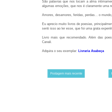
São palavras que nos tocam a alma intimamen
algumas emoções, que nos é claramente uma re
Amores, desamores, feridas, perdas... o mundo,
Eu aprecio muito livros de poesias, principalm
senti isso ao ler esse, que foi uma grata experi
Livro mais que recomendado. Além das poesia
Canali.
Adquira o seu exemplar:
Livraria Asabeça
Postagem mais recente