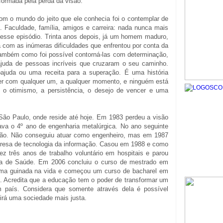
ormada pela perda da visão.
om o mundo do jeito que ele conhecia foi o contemplar de
. Faculdade, família, amigos e carreira: nada nunca mais
esse episódio. Trinta anos depois, já um homem maduro,
ia com as inúmeras dificuldades que enfrentou por conta da
 também como foi possível contorná-las com determinação,
ajuda de pessoas incríveis que cruzaram o seu caminho.
ajuda ou uma receita para a superação. É uma história
cer com qualquer um, a qualquer momento, e ninguém está
e o otimismo, a persistência, o desejo de vencer e uma
ão Paulo, onde reside até hoje. Em 1983 perdeu a visão
va o 4º ano de engenharia metalúrgica. No ano seguinte
ação. Não conseguiu atuar como engenheiro, mas em 1987
mpresa de tecnologia da informação. Casou em 1988 e como
ez três anos de trabalho voluntário em hospitais e parou
a de Saúde. Em 2006 concluiu o curso de mestrado em
uma guinada na vida e começou um curso de bacharel em
o. Acredita que a educação tem o poder de transformar um
 país. Considera que somente através dela é possível
uirá uma sociedade mais justa.