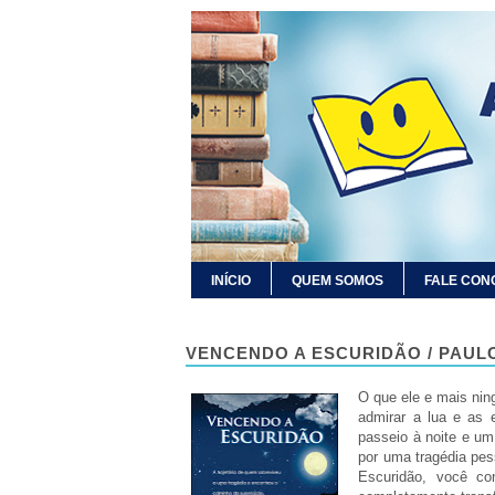
INÍCIO
QUEM SOMOS
FALE CON
VENCENDO A ESCURIDÃO / PAU
O que ele e mais nin
admirar a lua e as 
passeio à noite e um
por uma tragédia pes
Escuridão, você c