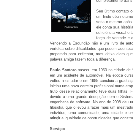
completamente transf
Seu último contato c
um lindo céu noturno
seria o mesmo após 
ele conta sua histór
deficiência visual e
força de vontade e 
Vencendo a Escuridão não é um livro de auto
verídica sobre dificuldades que podem aconte
preparado para enfrentar, mas deixa claro qu
palavra amiga fazem toda a diferença.
Paulo Santoro
nasceu em 1960 na cidade de S
em um acidente de automóvel. Na época cursa
voltou a estudar e em 1985 concluiu a gradu
iniciou uma nova carreira profissional numa e
fruto desse relacionamento teve duas filhas. F
devido a uma grande decepção com o Sistem
engenharia de software. No ano de 2008 deu 
filosofia, que o levou a fazer mais um mestrad
indivíduo, uma comunidade, uma cidade e um
atingir a igualdade de oportunidades que constr
Serviço: