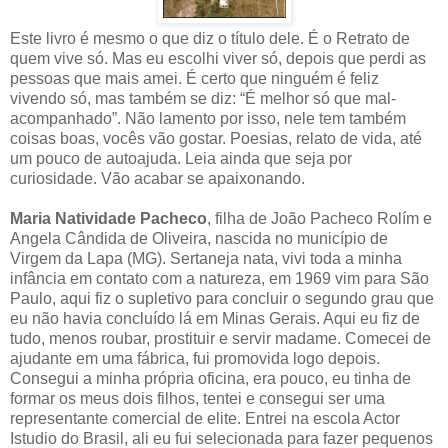
Este livro é mesmo o que diz o título dele. É o Retrato de
quem vive só. Mas eu escolhi viver só, depois que perdi as
pessoas que mais amei. É certo que ninguém é feliz
vivendo só, mas também se diz: “É melhor só que mal-
acompanhado”. Não lamento por isso, nele tem também
coisas boas, vocês vão gostar. Poesias, relato de vida, até
um pouco de autoajuda. Leia ainda que seja por
curiosidade. Vão acabar se apaixonando.
Maria Natividade Pacheco
, filha de João Pacheco Rolím e
Angela Cândida de Oliveira, nascida no município de
Virgem da Lapa (MG). Sertaneja nata, vivi toda a minha
infância em contato com a natureza, em 1969 vim para São
Paulo, aqui fiz o supletivo para concluir o segundo grau que
eu não havia concluído lá em Minas Gerais. Aqui eu fiz de
tudo, menos roubar, prostituir e servir madame. Comecei de
ajudante em uma fábrica, fui promovida logo depois.
Consegui a minha própria oficina, era pouco, eu tinha de
formar os meus dois filhos, tentei e consegui ser uma
representante comercial de elite. Entrei na escola Actor
Istudio do Brasil, ali eu fui selecionada para fazer pequenos