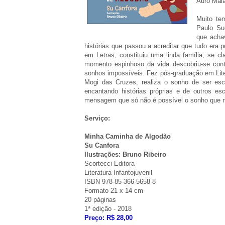
Auro Mala
Muito te
Paulo Su
que acha
histórias que passou a acreditar que tudo era 
em Letras, constituiu uma linda família, se c
momento espinhoso da vida descobriu-se cont
sonhos impossíveis. Fez pós-graduação em Liter
Mogi das Cruzes, realiza o sonho de ser escr
encantando histórias próprias e de outros es
mensagem que só não é possível o sonho que 
Serviço:
Minha Caminha de Algodão
Su Canfora
Ilustrações: Bruno Ribeiro
Scortecci Editora
Literatura Infantojuvenil
ISBN 978-85-366-5658-8
Formato 21 x 14 cm
20 páginas
1ª edição - 2018
Preço: R$ 28,00