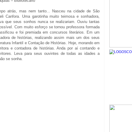
quias – Bibliotecário
mpo atrás, mas nem tanto... Nasceu na cidade de São
eli Canfora. Uma garotinha muito teimosa e sonhadora,
va que seus sonhos nunca se realizariam. Ouviu tantas
possível. Com muito esforço se tornou professora formada
lassificou e foi premiada em concursos literários. Em um
adora de histórias, realizando assim mais um dos seus
atura Infantil e Contação de Histórias. Hoje, morando em
itora e contadora de histórias. Anda por aí contando e
critores. Leva para seus ouvintes de todas as idades a
não se sonha.