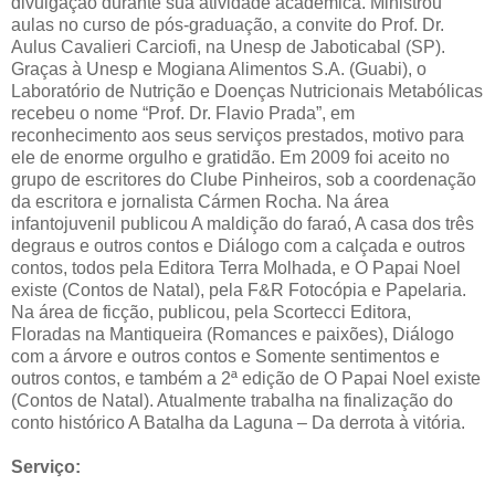
divulgação durante sua atividade acadêmica. Ministrou
aulas no curso de pós-graduação, a convite do Prof. Dr.
Aulus Cavalieri Carciofi, na Unesp de Jaboticabal (SP).
Graças à Unesp e Mogiana Alimentos S.A. (Guabi), o
Laboratório de Nutrição e Doenças Nutricionais Metabólicas
recebeu o nome “Prof. Dr. Flavio Prada”, em
reconhecimento aos seus serviços prestados, motivo para
ele de enorme orgulho e gratidão. Em 2009 foi aceito no
grupo de escritores do Clube Pinheiros, sob a coordenação
da escritora e jornalista Cármen Rocha. Na área
infantojuvenil publicou A maldição do faraó, A casa dos três
degraus e outros contos e Diálogo com a calçada e outros
contos, todos pela Editora Terra Molhada, e O Papai Noel
existe (Contos de Natal), pela F&R Fotocópia e Papelaria.
Na área de ficção, publicou, pela Scortecci Editora,
Floradas na Mantiqueira (Romances e paixões), Diálogo
com a árvore e outros contos e Somente sentimentos e
outros contos, e também a 2ª edição de O Papai Noel existe
(Contos de Natal). Atualmente trabalha na finalização do
conto histórico A Batalha da Laguna – Da derrota à vitória.
Serviço: