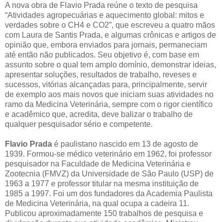
A nova obra de Flavio Prada reúne o texto de pesquisa
“Atividades agropecuárias e aquecimento global: mitos e
verdades sobre o CH4 e CO2”, que escreveu a quatro mãos
com Laura de Santis Prada, e algumas crônicas e artigos de
opinião que, embora enviados para jornais, permaneciam
até então não publicados. Seu objetivo é, com base em
assunto sobre o qual tem amplo domínio, demonstrar ideias,
apresentar soluções, resultados de trabalho, reveses e
sucessos, vitórias alcançadas para, principalmente, servir
de exemplo aos mais novos que iniciam suas atividades no
ramo da Medicina Veterinária, sempre com o rigor científico
e acadêmico que, acredita, deve balizar o trabalho de
qualquer pesquisador sério e competente.
Flavio Prada
é paulistano nascido em 13 de agosto de
1939. Formou-se médico veterinário em 1962, foi professor
pesquisador na Faculdade de Medicina Veterinária e
Zootecnia (FMVZ) da Universidade de São Paulo (USP) de
1963 a 1977 e professor titular na mesma instituição de
1985 a 1997. Foi um dos fundadores da Academia Paulista
de Medicina Veterinária, na qual ocupa a cadeira 11.
Publicou aproximadamente 150 trabalhos de pesquisa e