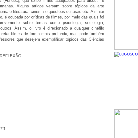
a (Fundec), que exibe filmes adequados para discutir e
umanas. Alguns artigos versam sobre tópicos da arte
ema e literatura, cinema e questões culturais etc. A maior
do, é ocupada por críticas de filmes, por meio das quais foi
 brevemente sobre temas como psicologia, sociologia,
e outros. Assim, o livro é direcionado a qualquer cinéfilo
rpretar filmes de forma mais profunda, mas pode também
rofessores que desejem exemplificar tópicos das Ciências
E REFLEXÃO
st)