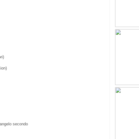
i)
ion)
ngelo secondo