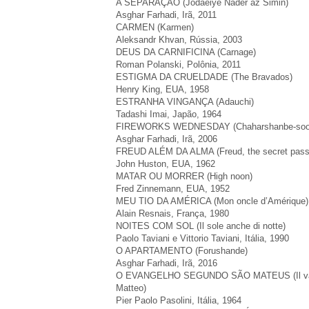
A SEPARAÇÃO (Jodaeiye Nader az Simin)
Asghar Farhadi, Irã, 2011
CARMEN (Karmen)
Aleksandr Khvan, Rússia, 2003
DEUS DA CARNIFICINA (Carnage)
Roman Polanski, Polônia, 2011
ESTIGMA DA CRUELDADE (The Bravados)
Henry King, EUA, 1958
ESTRANHA VINGANÇA (Adauchi)
Tadashi Imai, Japão, 1964
FIREWORKS WEDNESDAY (Chaharshanbe-soor
Asghar Farhadi, Irã, 2006
FREUD ALÉM DA ALMA (Freud, the secret pass
John Huston, EUA, 1962
MATAR OU MORRER (High noon)
Fred Zinnemann, EUA, 1952
MEU TIO DA AMÉRICA (Mon oncle d’Amérique)
Alain Resnais, França, 1980
NOITES COM SOL (Il sole anche di notte)
Paolo Taviani e Vittorio Taviani, Itália, 1990
O APARTAMENTO (Forushande)
Asghar Farhadi, Irã, 2016
O EVANGELHO SEGUNDO SÃO MATEUS (Il va
Matteo)
Pier Paolo Pasolini, Itália, 1964