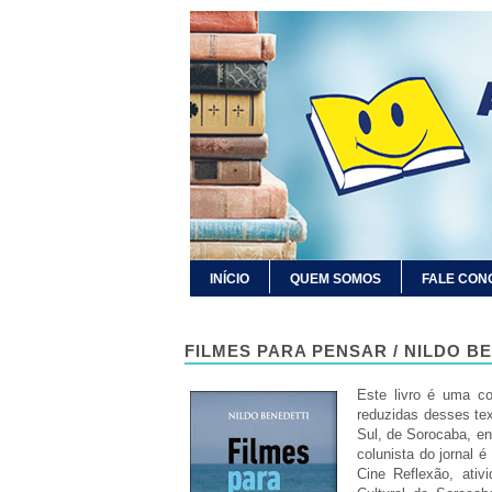
INÍCIO
QUEM SOMOS
FALE CON
FILMES PARA PENSAR / NILDO B
Este livro é uma co
reduzidas desses te
Sul, de Sorocaba, e
colunista do jornal 
Cine Reflexão, ati