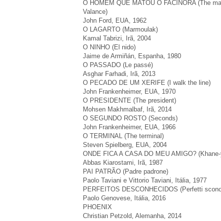
O HOMEM QUE MATOU O FACÍNORA (The man w
Valance)
John Ford, EUA, 1962
O LAGARTO (Marmoulak)
Kamal Tabrizi, Irã, 2004
O NINHO (El nido)
Jaime de Armiñán, Espanha, 1980
O PASSADO (Le passé)
Asghar Farhadi, Irã, 2013
O PECADO DE UM XERIFE (I walk the line)
John Frankenheimer, EUA, 1970
O PRESIDENTE (The president)
Mohsen Makhmalbaf, Irã, 2014
O SEGUNDO ROSTO (Seconds)
John Frankenheimer, EUA, 1966
O TERMINAL (The terminal)
Steven Spielberg, EUA, 2004
ONDE FICA A CASA DO MEU AMIGO? (Khane-ye
Abbas Kiarostami, Irã, 1987
PAI PATRÃO (Padre padrone)
Paolo Taviani e Vittorio Taviani, Itália, 1977
PERFEITOS DESCONHECIDOS (Perfetti sconos
Paolo Genovese, Itália, 2016
PHOENIX
Christian Petzold, Alemanha, 2014