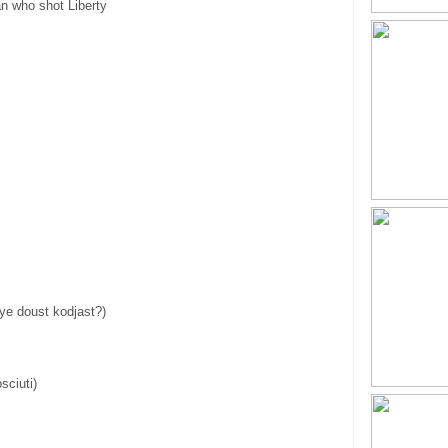
ho shot Liberty
 doust kodjast?)
ciuti)