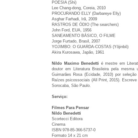
POESIA (Shi)
Lee Chang-dong, Coreia, 2010
PROCURANDO ELLY (Darbareye Elly)
Asghar Farhadi, Irã, 2009
RASTROS DE ÓDIO (The searchers)
John Ford, EUA, 1956
SANEAMENTO BÁSICO, O FILME
Jorge Furtado, Brasil, 2007
YOJIMBO: O GUARDA-COSTAS (Yôjinbô)
Akira Kurosawa, Japão, 1961
Nildo Maximo Benedetti
é mestre em Literat
doutor em Literatura Brasileira pela mesma 
Guimarães Rosa (Ecidade, 2010) por seleçã
Raízes psicossociais (All Print, 2015). Escrev
Sorocaba, São Paulo.
Serviço:
Filmes Para Pensar
Nildo Benedetti
Scortecci Editora
Cinema
ISBN 978-85-366-5737-0
Formato 14 x 21 cm