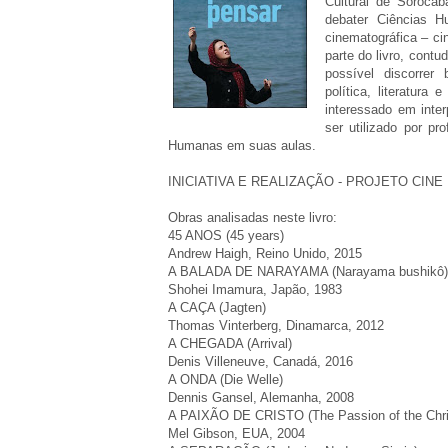
Cultural de Sorocab
debater Ciências H
cinematográfica – cin
parte do livro, contu
possível discorrer
política, literatura 
interessado em inte
ser utilizado por p
Humanas em suas aulas.
INICIATIVA E REALIZAÇÃO - PROJETO CIN
Obras analisadas neste livro:
45 ANOS (45 years)
Andrew Haigh, Reino Unido, 2015
A BALADA DE NARAYAMA (Narayama bushikô)
Shohei Imamura, Japão, 1983
A CAÇA (Jagten)
Thomas Vinterberg, Dinamarca, 2012
A CHEGADA (Arrival)
Denis Villeneuve, Canadá, 2016
A ONDA (Die Welle)
Dennis Gansel, Alemanha, 2008
A PAIXÃO DE CRISTO (The Passion of the Chri
Mel Gibson, EUA, 2004