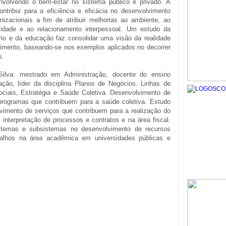
envolvendo o bem-estar no sistema público e privado. A
 contribui para a eficiência e eficácia no desenvolvimento
nizacionais a fim de atribuir melhorias ao ambiente, ao
idade e ao relacionamento interpessoal. Um estudo da
rio e da educação faz consolidar uma visão da realidade
cimento, baseando-se nos exemplos aplicados no decorrer
s.
Silva: mestrado em Administração, docente do ensino
ação, líder da disciplina Planos de Negócios. Linhas de
ciais, Estratégia e Saúde Coletiva. Desenvolvimento de
programas que contribuem para a saúde coletiva. Estudo
olvimento de serviços que contribuem para a realização do
e interpretação de processos e contratos e na área fiscal.
istemas e subsistemas no desenvolvimento de recursos
alhos na área acadêmica em universidades públicas e