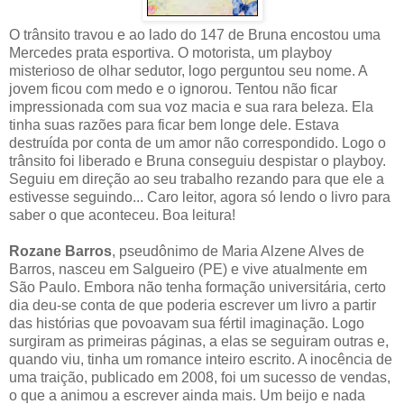
O trânsito travou e ao lado do 147 de Bruna encostou uma
Mercedes prata esportiva. O motorista, um playboy
misterioso de olhar sedutor, logo perguntou seu nome. A
jovem ficou com medo e o ignorou. Tentou não ficar
impressionada com sua voz macia e sua rara beleza. Ela
tinha suas razões para ficar bem longe dele. Estava
destruída por conta de um amor não correspondido. Logo o
trânsito foi liberado e Bruna conseguiu despistar o playboy.
Seguiu em direção ao seu trabalho rezando para que ele a
estivesse seguindo... Caro leitor, agora só lendo o livro para
saber o que aconteceu. Boa leitura!
Rozane Barros
, pseudônimo de Maria Alzene Alves de
Barros, nasceu em Salgueiro (PE) e vive atualmente em
São Paulo. Embora não tenha formação universitária, certo
dia deu-se conta de que poderia escrever um livro a partir
das histórias que povoavam sua fértil imaginação. Logo
surgiram as primeiras páginas, a elas se seguiram outras e,
quando viu, tinha um romance inteiro escrito. A inocência de
uma traição, publicado em 2008, foi um sucesso de vendas,
o que a animou a escrever ainda mais. Um beijo e nada