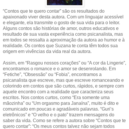
“Contos que te quero contar” são os resultados do
apaixonado viver desta autora. Com um linguajar acessível
e elegante, ela transmite o gosto de sua vida para o leitor.
Alguns contos são histórias de amor, outros educativos e
resultado de sua vasta experiência como psicanalista, mas
em todos se ressalta a aproximação da autora ao humor e à
realidade. Os contos que Suzana te conta têm todos sua
origem em vivências da vida real da autora.
Assim, em “Rasgou nossos corações” ou “A cor da Lingerie”,
encontramos o romance e o amor se desenrolando. Em
“Fetiche”, “Obsessão” ou “Fobia”, encontramos a
psicanalista que escreve, mas que escreve romanceando e
colorindo em contos que são curtos, rápidos, e sempre com
aquele encontro com a realidade que caracteriza seus
escritos. Nos contos curtos, como “Era somente uma
mãozinha” ou “Um orgasmo para Janaína”, muito é dito e
comunicado em poucas e agradáveis palavras. “Guri’s
eletrônicos” e “O velho e o pato” trazem mensagens do
saber da vida. Como se refere a autora sobre “Contos que te
quero contar”: “Os meus contos talvez não sejam todos