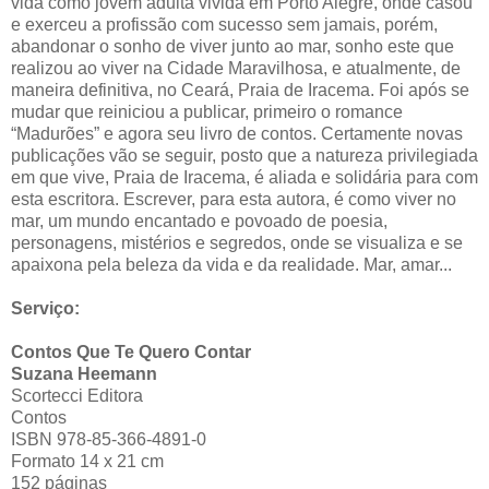
vida como jovem adulta vivida em Porto Alegre, onde casou
e exerceu a profissão com sucesso sem jamais, porém,
abandonar o sonho de viver junto ao mar, sonho este que
realizou ao viver na Cidade Maravilhosa, e atualmente, de
maneira definitiva, no Ceará, Praia de Iracema. Foi após se
mudar que reiniciou a publicar, primeiro o romance
“Madurões” e agora seu livro de contos. Certamente novas
publicações vão se seguir, posto que a natureza privilegiada
em que vive, Praia de Iracema, é aliada e solidária para com
esta escritora. Escrever, para esta autora, é como viver no
mar, um mundo encantado e povoado de poesia,
personagens, mistérios e segredos, onde se visualiza e se
apaixona pela beleza da vida e da realidade. Mar, amar...
Serviço:
Contos Que Te Quero Contar
Suzana Heemann
Scortecci Editora
Contos
ISBN 978-85-366-4891-0
Formato 14 x 21 cm
152 páginas