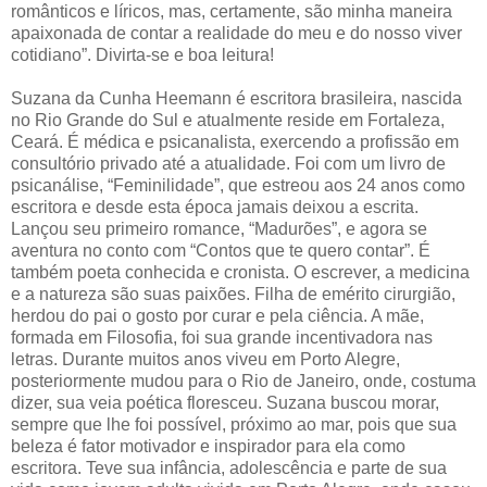
românticos e líricos, mas, certamente, são minha maneira
apaixonada de contar a realidade do meu e do nosso viver
cotidiano”. Divirta-se e boa leitura!
Suzana da Cunha Heemann é escritora brasileira, nascida
no Rio Grande do Sul e atualmente reside em Fortaleza,
Ceará. É médica e psicanalista, exercendo a profissão em
consultório privado até a atualidade. Foi com um livro de
psicanálise, “Feminilidade”, que estreou aos 24 anos como
escritora e desde esta época jamais deixou a escrita.
Lançou seu primeiro romance, “Madurões”, e agora se
aventura no conto com “Contos que te quero contar”. É
também poeta conhecida e cronista. O escrever, a medicina
e a natureza são suas paixões. Filha de emérito cirurgião,
herdou do pai o gosto por curar e pela ciência. A mãe,
formada em Filosofia, foi sua grande incentivadora nas
letras. Durante muitos anos viveu em Porto Alegre,
posteriormente mudou para o Rio de Janeiro, onde, costuma
dizer, sua veia poética floresceu. Suzana buscou morar,
sempre que lhe foi possível, próximo ao mar, pois que sua
beleza é fator motivador e inspirador para ela como
escritora. Teve sua infância, adolescência e parte de sua