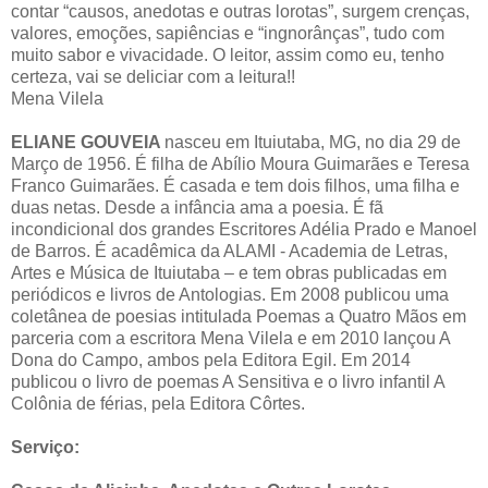
contar “causos, anedotas e outras lorotas”, surgem crenças,
valores, emoções, sapiências e “ingnorânças”, tudo com
muito sabor e vivacidade. O leitor, assim como eu, tenho
certeza, vai se deliciar com a leitura!!
Mena Vilela
ELIANE GOUVEIA
nasceu em Ituiutaba, MG, no dia 29 de
Março de 1956. É filha de Abílio Moura Guimarães e Teresa
Franco Guimarães. É casada e tem dois filhos, uma filha e
duas netas. Desde a infância ama a poesia. É fã
incondicional dos grandes Escritores Adélia Prado e Manoel
de Barros. É acadêmica da ALAMI - Academia de Letras,
Artes e Música de Ituiutaba – e tem obras publicadas em
periódicos e livros de Antologias. Em 2008 publicou uma
coletânea de poesias intitulada Poemas a Quatro Mãos em
parceria com a escritora Mena Vilela e em 2010 lançou A
Dona do Campo, ambos pela Editora Egil. Em 2014
publicou o livro de poemas A Sensitiva e o livro infantil A
Colônia de férias, pela Editora Côrtes.
Serviço: