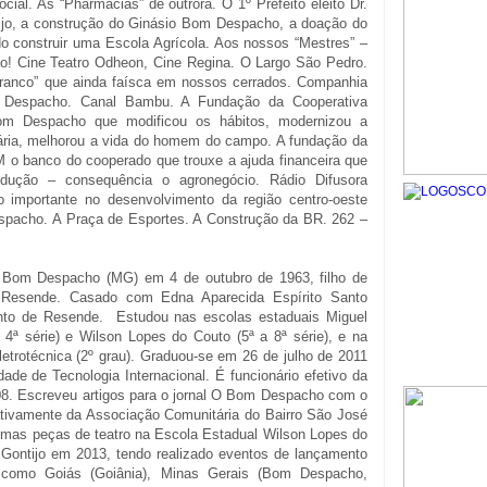
cial. As “Pharmacias” de outrora. O 1º Prefeito eleito Dr.
jo, a construção do Ginásio Bom Despacho, a doação do
do construir uma Escola Agrícola. Aos nossos “Mestres” –
ão! Cine Teatro Odheon, Cine Regina. O Largo São Pedro.
branco” que ainda faísca em nossos cerrados. Companhia
 Despacho. Canal Bambu. A Fundação da Cooperativa
om Despacho que modificou os hábitos, modernizou a
uária, melhorou a vida do homem do campo. A fundação da
banco do cooperado que trouxe a ajuda financeira que
odução – consequência o agronegócio. Rádio Difusora
importante no desenvolvimento da região centro-oeste
espacho. A Praça de Esportes. A Construção da BR. 262 –
om Despacho (MG) em 4 de outubro de 1963, filho de
o Resende. Casado com Edna Aparecida Espírito Santo
anto de Resende. Estudou nas escolas estaduais Miguel
e 4ª série) e Wilson Lopes do Couto (5ª a 8ª série), e na
etrotécnica (2º grau). Graduou-se em 26 de julho de 2011
de de Tecnologia Internacional. É funcionário efetivo da
08. Escreveu artigos para o jornal O Bom Despacho com o
ativamente da Associação Comunitária do Bairro São José
gumas peças de teatro na Escola Estadual Wilson Lopes do
 Gontijo em 2013, tendo realizado eventos de lançamento
como Goiás (Goiânia), Minas Gerais (Bom Despacho,