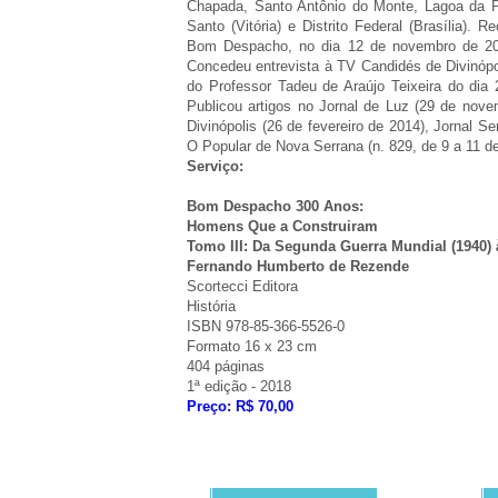
Chapada, Santo Antônio do Monte, Lagoa da Pr
Santo (Vitória) e Distrito Federal (Brasília)
Bom Despacho, no dia 12 de novembro de 201
Concedeu entrevista à TV Candidés de Divinóp
do Professor Tadeu de Araújo Teixeira do dia 
Publicou artigos no Jornal de Luz (29 de nov
Divinópolis (26 de fevereiro de 2014), Jornal S
O Popular de Nova Serrana (n. 829, de 9 a 11 d
Serviço:
Bom Despacho 300 Anos:
Homens Que a Construiram
Tomo III: Da Segunda Guerra Mundial (1940) 
Fernando Humberto de Rezende
Scortecci Editora
História
ISBN 978-85-366-5526-0
Formato 16 x 23 cm
404 páginas
1ª edição - 2018
Preço: R$ 70,00