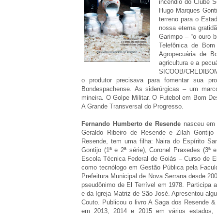
incêndio do Clube So
Hugo Marques Gonti
terreno para o Esta
nossa eterna gratid
Garimpo – “o ouro 
Telefônica de Bom
Agropecuária de B
agricultura e a pec
SICOOB/CREDIBOM o 
o produtor precisava para fomentar sua pr
Bondespachense. As siderúrgicas – um marco 
mineira. O Golpe Militar. O Futebol em Bom D
A Grande Transversal do Progresso.
Fernando Humberto de Resende
nasceu em B
Geraldo Ribeiro de Resende e Zilah Gontij
Resende, tem uma filha: Naira do Espírito S
Gontijo (1ª e 2ª série), Coronel Praxedes (3ª 
Escola Técnica Federal de Goiás – Curso de El
como tecnólogo em Gestão Pública pela Faculda
Prefeitura Municipal de Nova Serrana desde 20
pseudônimo de El Terrível em 1978. Participa 
e da Igreja Matriz de São José. Apresentou al
Couto. Publicou o livro A Saga dos Resende &
em 2013, 2014 e 2015 em vários estados, 