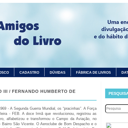
OSCO
CADASTRO
DÚVIDAS
FÁBRICA DE LIVROS
DAT
 III / FERNANDO HUMBERTO DE
PESQUIS
969 - A Segunda Guerra Mundial, os “pracinhas”. A Força
ileira - FEB. A doce Irmã que revolucionou, registrou as
tro, alfabetizou e transformou o Campo da Aviação, no
do Bairro São Vicente. O Aeroclube de Bom Despacho e o