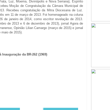
ata, Luz, Moema, Divinópolis e Nova Serrana), Espírito
. Recebeu Moção de Congratulação da Câmara Municipal de
3. Recebeu congratulação da Mitra Diocesana de Luz.
olis em 11 de março de 2013. Foi homenageado na coluna
26 de janeiro de 2014, como escritor revelação de 2013.
embro de 2013 e 6 de dezembro de 2013), jornal Agora de
erranense, Opinião Lilian Camargo (março de 2015) e jornal
e maio de 2015).
à Inauguração da BR-262 (1969)